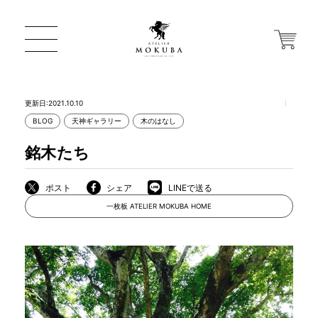
更新日:2021.10.10
BLOG
天神ギャラリー
木のはなし
ONLINE STORE
銘木たち
店舗から探す
ポスト
シェア
LINEで送る
一枚板 ATELIER MOKUBA HOME
一枚板 ATELIER MOKUBA HOME
MOKUBA について