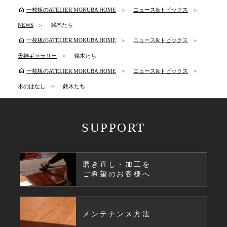
home
一枚板のATELIER MOKUBA HOME
ニュース&トピックス
NEWS
銘木たち
home
一枚板のATELIER MOKUBA HOME
ニュース&トピックス
天神ギャラリー
銘木たち
home
一枚板のATELIER MOKUBA HOME
ニュース&トピックス
木のはなし
銘木たち
SUPPORT
磨き直し・加工を
ご希望のお客様へ
メンテナンス方法