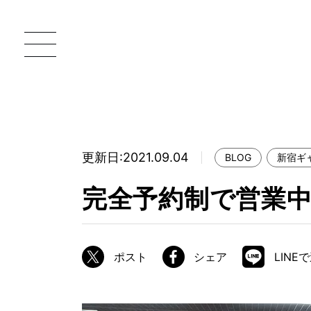
更新日:2021.09.04
BLOG
新宿ギ
一枚板 ATELIER MOKUBA HOME
直
完全予約制で営業
MOKUBA について
ブランドコンセプト
ポスト
シェア
LINE
製造工程
職人の技能・技巧
加工技術