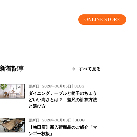
ONLINE STORE
新着記事
すべて見る
MOKUBA CHANNEL
更新日 : 2026年08月05日 | BLOG
ダイニングテーブルと椅子のちょう
よくあるご質問
どいい高さとは？ 差尺の計算方法
と選び方
お問い合わせ
更新日 : 2026年08月03日 | BLOG
リア）
お問い合わせ
【梅田店】新入荷商品のご紹介「マ
ンゴ一枚板」
ス）
資料請求