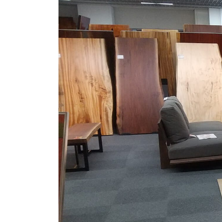
商品情報
ATELIER MOKUBAの一枚板テーブル
ATELIER MOKUBAの一枚板×異素材
特別なダイニングチェア
一枚板用のテーブル脚
樹種紹介
コーディネート集
メンテナンス方法