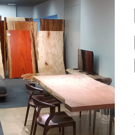
名古屋ギャラリー
お客様の声
大阪梅田ギャラリー
コーディネート集
アウトレット神戸店
大川ギャラリー【本店】
INFORMATION
天神ギャラリー
NEWS
公式オンラインストア
EVENT
BLOG
WEBカタログ
メディア美術協力実績