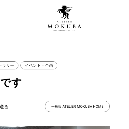
ャラリー
イベント・企画
営店
全商品一覧
中です
青山プレミアムギャラリー
新入荷情報
新宿ギャラリー
レジンギャラリー
で送る
納品事例
一枚板 ATELIER MOKUBA HOME
吉祥寺ギャラリー
【アウトレット取扱店】
納品事例（住宅・インテ
横浜ギャラリー
納品事例（店舗・オフィ