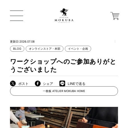
更新日:2026.07.08
BLOG
オンラインストア・本部
イベント・企画
ONLINE STORE
ワークショップへのご参加ありがと
うございました
店舗から探す
ポスト
シェア
LINEで送る
一枚板 ATELIER MOKUBA HOME
一枚板 ATELIER MOKUBA HOME
MOKUBA について