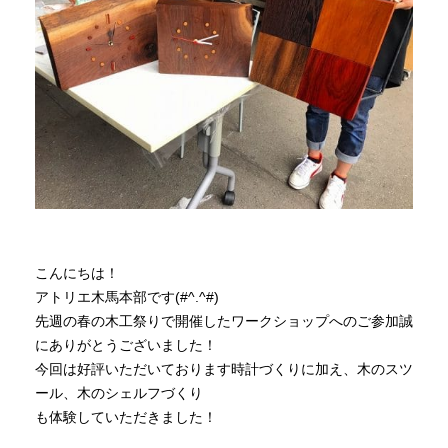
商品情報
直営店
イベント
WEBカタログ
こんにちは！
全商品一覧
アトリエ木馬本部です(#^.^#)
先週の春の木工祭りで開催したワークショップへのご参加誠
にありがとうございました！
新入荷情報
今回は好評いただいております時計づくりに加え、木のスツ
ール、木のシェルフづくり
も体験していただきました！
納品事例