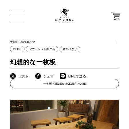
更新日:2021.09.22
BLOG
アウトレット神戸店
木のはなし
ONLINE STORE
幻想的な一枚板
店舗から探す
ポスト
シェア
LINEで送る
一枚板 ATELIER MOKUBA HOME
一枚板 ATELIER MOKUBA HOME
MOKUBA について