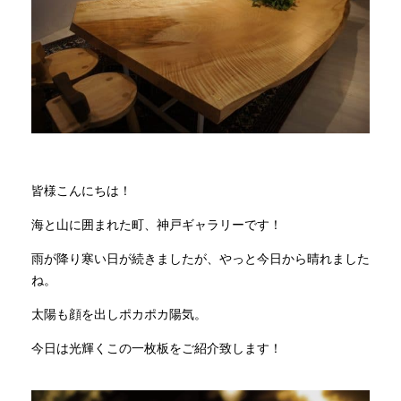
商品情報
直営店
イベント
皆様こんにちは！
WEBカタログ
海と山に囲まれた町、神戸ギャラリーです！
雨が降り寒い日が続きましたが、やっと今日から晴れました
全商品一覧
ね。
太陽も顔を出しポカポカ陽気。
新入荷情報
今日は光輝くこの一枚板をご紹介致します！
納品事例