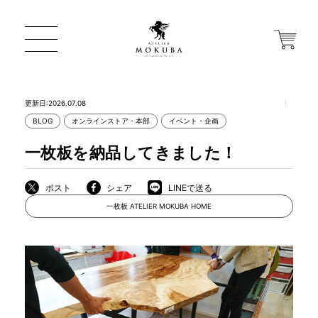
更新日:2026.07.08
BLOG
オンラインストア・本部
イベント・企画
ONLINE STORE
一枚板を納品してきました！
店舗から探す
ポスト
シェア
LINEで送る
一枚板 ATELIER MOKUBA HOME
一枚板 ATELIER MOKUBA HOME
MOKUBA について