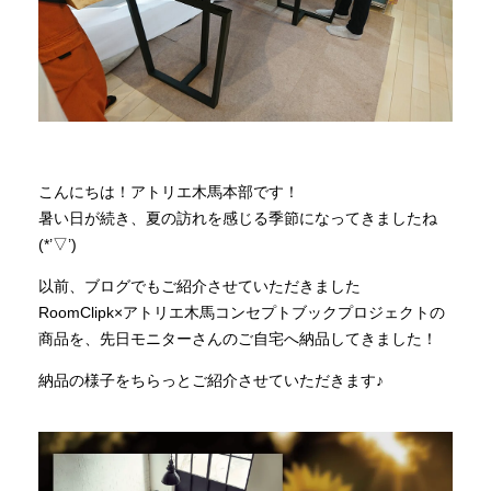
商品情報
直営店
イベント
こんにちは！アトリエ木馬本部です！
暑い日が続き、夏の訪れを感じる季節になってきましたね
(*’▽’)
WEBカタログ
以前、ブログでもご紹介させていただきました
RoomClipk×アトリエ木馬コンセプトブックプロジェクトの
全商品一覧
商品を、先日モニターさんのご自宅へ納品してきました！
納品の様子をちらっとご紹介させていただきます♪
新入荷情報
納品事例