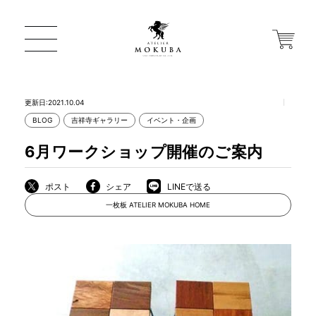
更新日:2021.10.04
BLOG
吉祥寺ギャラリー
イベント・企画
ONLINE STORE
6月ワークショップ開催のご案内
店舗から探す
ポスト
シェア
LINEで送る
一枚板 ATELIER MOKUBA HOME
一枚板 ATELIER MOKUBA HOME
MOKUBA について