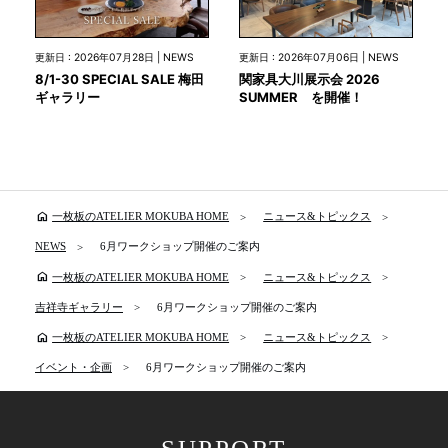
更新日 : 2026年07月28日 | NEWS
更新日 : 2026年07月06日 | NEWS
8/1-30 SPECIAL SALE 梅田
関家具大川展示会 2026
ギャラリー
SUMMER を開催！
home
一枚板のATELIER MOKUBA HOME
ニュース&トピックス
NEWS
6月ワークショップ開催のご案内
home
一枚板のATELIER MOKUBA HOME
ニュース&トピックス
吉祥寺ギャラリー
6月ワークショップ開催のご案内
home
一枚板のATELIER MOKUBA HOME
ニュース&トピックス
イベント・企画
6月ワークショップ開催のご案内