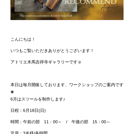
INFORMATION
MOKUBA CHANNEL
こんにちは！
いつもご覧いただきありがとうございます！
よくあるご質問
アトリエ木馬吉祥寺ギャラリーです☺
お問い合わせ
本日は毎月開催しております、ワークショップのご案内です
❀
6月はスツールを制作します♪
日程：6月18日(日)
時間：午前の部 11：00～ / 午後の部 15：00～
定員：3名様/各時間