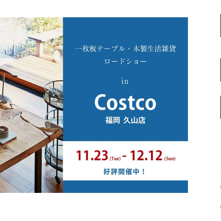
名古屋ギャラリー
お客様の声
大阪梅田ギャラリー
コーディネート集
アウトレット神戸店
大川ギャラリー【本店】
INFORMATION
天神ギャラリー
NEWS
公式オンラインストア
EVENT
BLOG
WEBカタログ
メディア美術協力実績