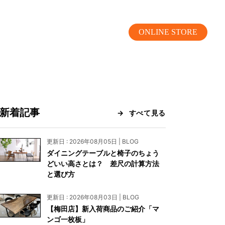
ONLINE STORE
新着記事
すべて見る
MOKUBA CHANNEL
更新日 : 2026年08月05日 | BLOG
ダイニングテーブルと椅子のちょう
よくあるご質問
どいい高さとは？ 差尺の計算方法
と選び方
お問い合わせ
更新日 : 2026年08月03日 | BLOG
リア）
お問い合わせ
【梅田店】新入荷商品のご紹介「マ
ンゴ一枚板」
ス）
資料請求