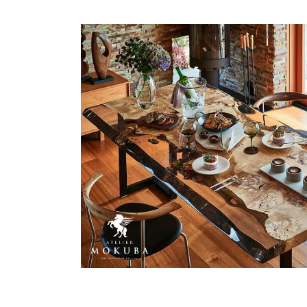
商品情報
ATELIER MOKUBAの一枚板テーブル
ATELIER MOKUBAの一枚板×異素材
特別なダイニングチェア
一枚板用のテーブル脚
樹種紹介
コーディネート集
メンテナンス方法