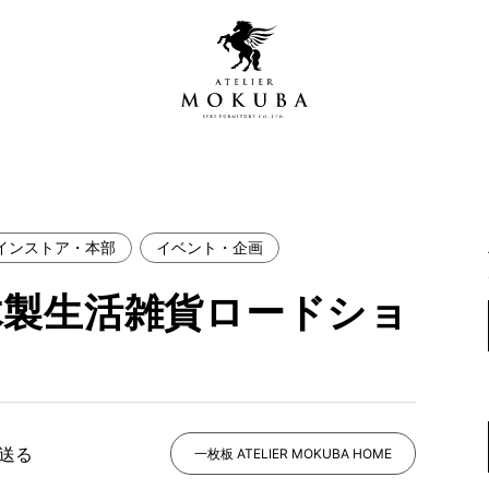
インストア・本部
イベント・企画
営店
全商品一覧
木製生活雑貨ロードショ
青山プレミアムギャラリー
新入荷情報
新宿ギャラリー
レジンギャラリー
納品事例
吉祥寺ギャラリー
【アウトレット取扱店】
納品事例（住宅・インテ
で送る
一枚板 ATELIER MOKUBA HOME
横浜ギャラリー
納品事例（店舗・オフィ