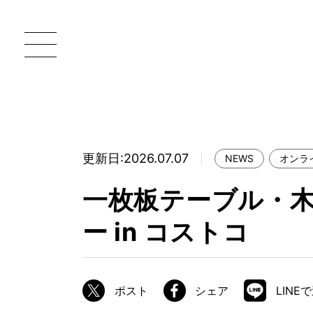
更新日:2026.07.07
NEWS
オンラ
一枚板 ATELIER MOKUBA HOME
直
一枚板テーブル・
MOKUBA について
ー in コストコ
ブランドコンセプト
製造工程
職人の技能・技巧
ポスト
シェア
LINE
加工技術