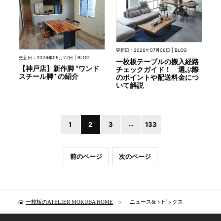
更新日 : 2026年07月06日 | BLOG
更新日 : 2026年05月27日 | BLOG
一枚板テーブルの搬入経路
【神戸店】新作脚 “ワンド
チェックガイド！ 選ぶ際
スチール脚” の紹介
のポイントや配送料金につ
いて解説
1
2
3
...
133
前のページ
次のページ
home
一枚板のATELIER MOKUBA HOME
ニュース&トピックス