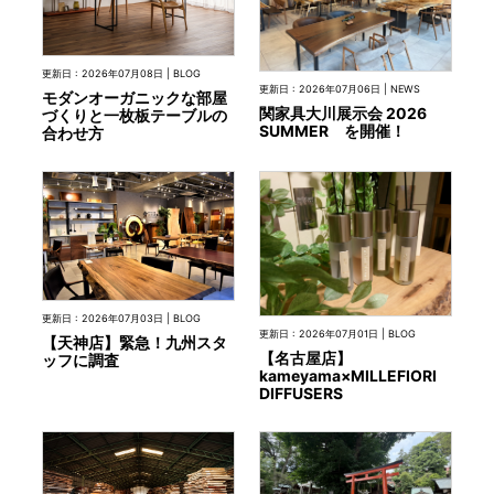
INFORMATION
更新日 : 2026年07月08日 | BLOG
更新日 : 2026年07月06日 | NEWS
モダンオーガニックな部屋
関家具大川展示会 2026
づくりと一枚板テーブルの
SUMMER を開催！
合わせ方
MOKUBA CHANNEL
よくあるご質問
お問い合わせ
更新日 : 2026年07月03日 | BLOG
更新日 : 2026年07月01日 | BLOG
【天神店】緊急！九州スタ
【名古屋店】
ッフに調査
kameyama×MILLEFIORI
DIFFUSERS