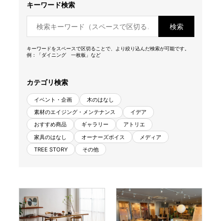
キーワード検索
商品情報
検索
直営店
キーワードをスペースで区切ることで、より絞り込んだ検索が可能です。
例：「ダイニング 一枚板」など
イベント
カテゴリ検索
イベント・企画
木のはなし
WEBカタログ
素材のエイジング・メンテナンス
イデア
おすすめ商品
ギャラリー
アトリエ
家具のはなし
オーナーズボイス
メディア
全商品一覧
TREE STORY
その他
新入荷情報
納品事例