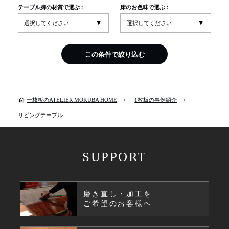
テーブル脚の材質で選ぶ :
床のお色味で選ぶ :
この条件で絞り込む
home
一枚板のATELIER MOKUBA HOME
1枚板の事例紹介
リビングテーブル
SUPPORT
磨き直し・加工を
ご希望のお客様へ