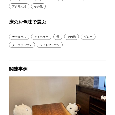
アクリル脚
その他
床のお色味で選ぶ
ナチュラル
アイボリー
畳
その他
グレー
ダークブラウン
ライトブラウン
関連事例