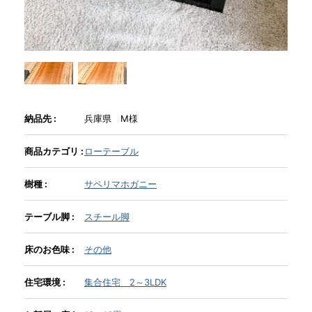
INFORMATION
MOKUBA CHANNEL
納品先 :
兵庫県 M様
よくあるご質問
商品カテゴリ :
ローテーブル
お問い合わせ
樹種 :
サペリマホガニー
テーブル脚 :
スチール脚
床のお色味 :
その他
住宅環境 :
集合住宅 2～3LDK