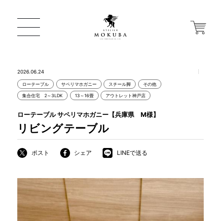
2026.06.24
ローテーブル
サペリマホガニー
スチール脚
その他
ONLINE STORE
集合住宅 2～3LDK
13～16畳
アウトレット神戸店
ローテーブル サペリマホガニー【兵庫県 M様】
店舗から探す
リビングテーブル
ポスト
シェア
LINEで送る
一枚板 ATELIER MOKUBA HOME
MOKUBA について