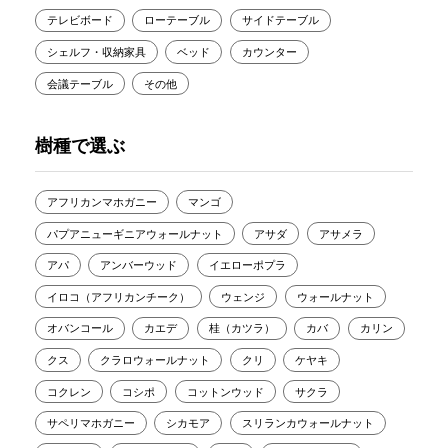
テレビボード
ローテーブル
サイドテーブル
シェルフ・収納家具
ベッド
カウンター
会議テーブル
その他
樹種で選ぶ
アフリカンマホガニー
マンゴ
パプアニューギニアウォールナット
アサダ
アサメラ
アパ
アンバーウッド
イエローポプラ
イロコ（アフリカンチーク）
ウェンジ
ウォールナット
オバンコール
カエデ
桂（カツラ）
カバ
カリン
クス
クラロウォールナット
クリ
ケヤキ
コクレン
コシポ
コットンウッド
サクラ
サペリマホガニー
シカモア
スリランカウォールナット