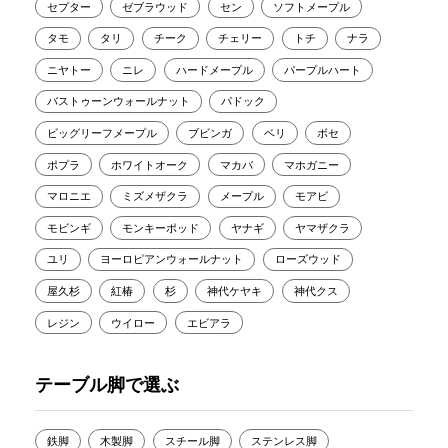
セプター
ゼブラウッド
セン
ソフトメープル
タモ
タリ
チーク
チェリー
トチ
ナラ
ニヤトー
ニレ
ハードメープル
パープルハート
バストゥーンウォールナット
パドック
ビッグリーフメープル
ブビンガ
ベリ
ボセ
ポプラ
ホワイトオーク
マカバ
マホガニー
マロニエ
ミズメザクラ
メープル
モアビ
モビンギ
モンキーポッド
ヤナギ
ヤマザクラ
ユリ
ヨーロピアンウォールナット
ローズウッド
屋久杉
紅椿
杉
神代ケヤキ
神代クス
レジン
ウイロー
エビアラ
テーブル脚で選ぶ
鉄脚
木製脚
スチール脚
ステンレス脚