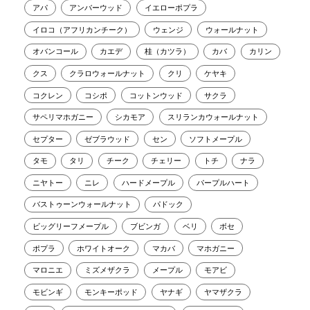
アパ
アンバーウッド
イエローポプラ
イロコ（アフリカンチーク）
ウェンジ
ウォールナット
オバンコール
カエデ
桂（カツラ）
カバ
カリン
クス
クラロウォールナット
クリ
ケヤキ
コクレン
コシポ
コットンウッド
サクラ
サペリマホガニー
シカモア
スリランカウォールナット
セプター
ゼブラウッド
セン
ソフトメープル
タモ
タリ
チーク
チェリー
トチ
ナラ
ニヤトー
ニレ
ハードメープル
パープルハート
バストゥーンウォールナット
パドック
ビッグリーフメープル
ブビンガ
ベリ
ボセ
ポプラ
ホワイトオーク
マカバ
マホガニー
マロニエ
ミズメザクラ
メープル
モアビ
モビンギ
モンキーポッド
ヤナギ
ヤマザクラ