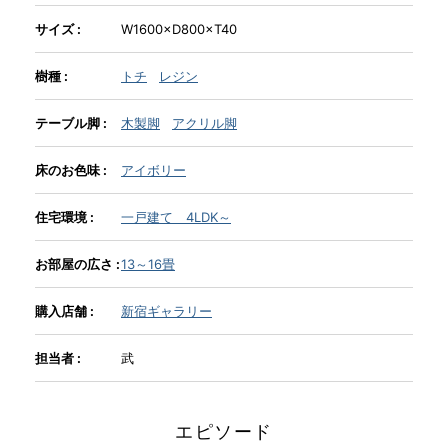
サイズ :
W1600×D800×T40
INFORMATION
樹種 :
トチ
レジン
MOKUBA CHANNEL
テーブル脚 :
木製脚
アクリル脚
床のお色味 :
アイボリー
よくあるご質問
住宅環境 :
一戸建て 4LDK～
お問い合わせ
お部屋の広さ :
13～16畳
購入店舗 :
新宿ギャラリー
担当者 :
武
エピソード