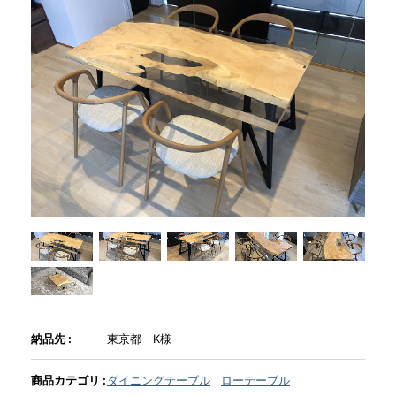
商品情報
直営店
イベント
WEBカタログ
全商品一覧
新入荷情報
納品先 :
東京都 K様
商品カテゴリ :
ダイニングテーブル
ローテーブル
納品事例