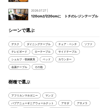
2026.07.27 |
120cmが220cmに トチのレジンテーブル
シーンで選ぶ
デスク
ダイニングテーブル
チェア・ベンチ
ソファ
テレビボード
ローテーブル
サイドテーブル
シェルフ・収納家具
ベッド
カウンター
会議テーブル
その他
樹種で選ぶ
アフリカンマホガニー
マンゴ
パプアニューギニアウォールナット
アサダ
アサメラ