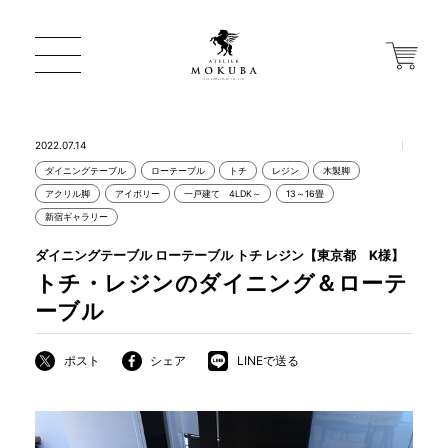
2022.07.14
ダイニングテーブル
ローテーブル
トチ
レジン
木製脚
ONLINE STORE
アクリル脚
アイボリー
一戸建て 4LDK～
13～16畳
新宿ギャラリー
店舗から探す
ダイニングテーブル ローテーブル トチ レジン【東京都 K様】
トチ・レジンのダイニング＆ローテ
ーブル
一枚板 ATELIER MOKUBA HOME
ポスト
シェア
LINEで送る
MOKUBA について