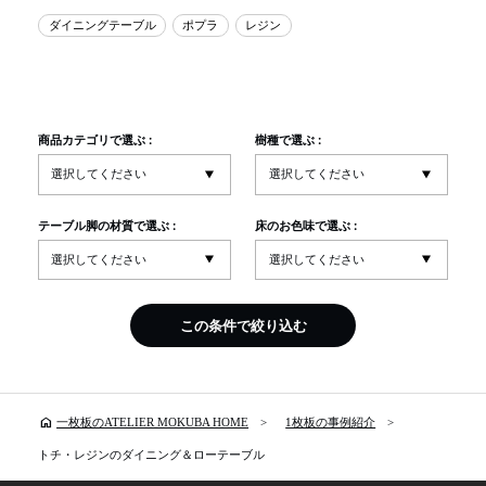
ダイニングテーブル
ポプラ
レジン
商品カテゴリで選ぶ :
樹種で選ぶ :
テーブル脚の材質で選ぶ :
床のお色味で選ぶ :
この条件で絞り込む
home
一枚板のATELIER MOKUBA HOME
1枚板の事例紹介
トチ・レジンのダイニング＆ローテーブル