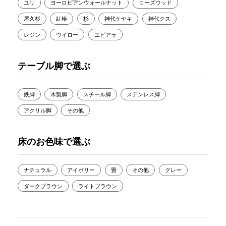
ユリ
ヨーロピアンウォールナット
ローズウッド
屋久杉
紅椿
杉
神代ケヤキ
神代クス
レジン
ウイロー
エビアラ
テーブル脚で選ぶ
鉄脚
木製脚
スチール脚
ステンレス脚
アクリル脚
その他
床のお色味で選ぶ
ナチュラル
アイボリー
畳
その他
グレー
ダークブラウン
ライトブラウン