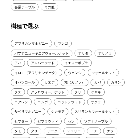
会議テーブル
その他
樹種で選ぶ
アフリカンマホガニー
マンゴ
パプアニューギニアウォールナット
アサダ
アサメラ
アパ
アンバーウッド
イエローポプラ
イロコ（アフリカンチーク）
ウェンジ
ウォールナット
オバンコール
カエデ
桂（カツラ）
カバ
カリン
クス
クラロウォールナット
クリ
ケヤキ
コクレン
コシポ
コットンウッド
サクラ
サペリマホガニー
シカモア
スリランカウォールナット
セプター
ゼブラウッド
セン
ソフトメープル
タモ
タリ
チーク
チェリー
トチ
ナラ