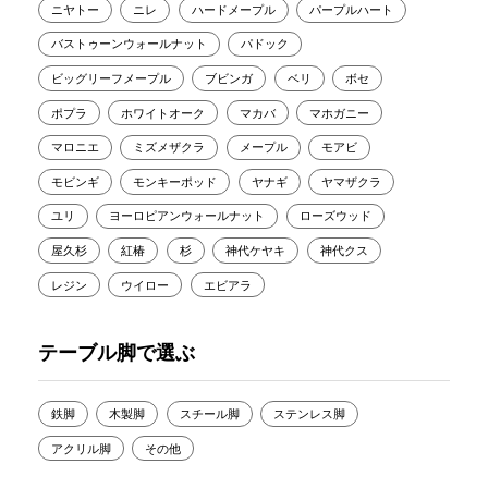
ニヤトー
ニレ
ハードメープル
パープルハート
バストゥーンウォールナット
パドック
ビッグリーフメープル
ブビンガ
ベリ
ボセ
ポプラ
ホワイトオーク
マカバ
マホガニー
マロニエ
ミズメザクラ
メープル
モアビ
モビンギ
モンキーポッド
ヤナギ
ヤマザクラ
ユリ
ヨーロピアンウォールナット
ローズウッド
屋久杉
紅椿
杉
神代ケヤキ
神代クス
レジン
ウイロー
エビアラ
テーブル脚で選ぶ
鉄脚
木製脚
スチール脚
ステンレス脚
アクリル脚
その他