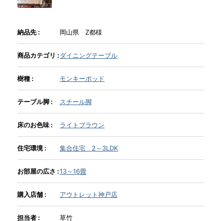
INFORMATION
納品先 :
岡山県 Z都様
商品カテゴリ :
ダイニングテーブル
MOKUBA CHANNEL
樹種 :
モンキーポッド
よくあるご質問
テーブル脚 :
スチール脚
床のお色味 :
ライトブラウン
お問い合わせ
住宅環境 :
集合住宅 2～3LDK
お部屋の広さ :
13～16畳
購入店舗 :
アウトレット神戸店
担当者 :
草竹