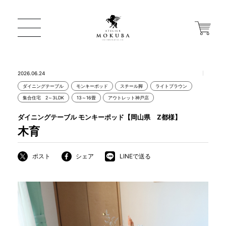
2026.06.24
ダイニングテーブル
モンキーポッド
スチール脚
ライトブラウン
ONLINE STORE
集合住宅 2～3LDK
13～16畳
アウトレット神戸店
ダイニングテーブル モンキーポッド【岡山県 Z都様】
店舗から探す
木育
ポスト
シェア
LINEで送る
一枚板 ATELIER MOKUBA HOME
MOKUBA について