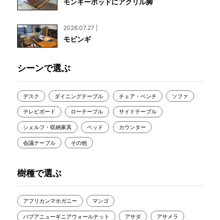
モンキーポッドにアクリル脚
2026.07.27 |
モビンギ
シーンで選ぶ
デスク
ダイニングテーブル
チェア・ベンチ
ソファ
テレビボード
ローテーブル
サイドテーブル
シェルフ・収納家具
ベッド
カウンター
会議テーブル
その他
樹種で選ぶ
アフリカンマホガニー
マンゴ
パプアニューギニアウォールナット
アサダ
アサメラ