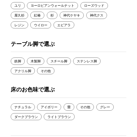
ユリ
ヨーロピアンウォールナット
ローズウッド
屋久杉
紅椿
杉
神代ケヤキ
神代クス
レジン
ウイロー
エビアラ
テーブル脚で選ぶ
鉄脚
木製脚
スチール脚
ステンレス脚
アクリル脚
その他
床のお色味で選ぶ
ナチュラル
アイボリー
畳
その他
グレー
ダークブラウン
ライトブラウン