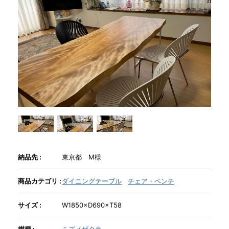
商品情報
直営店
イベント
WEBカタログ
全商品一覧
納品先 :
東京都 M様
商品カテゴリ :
ダイニングテーブル
チェア・ベンチ
新入荷情報
サイズ :
W1850×D690×T58
納品事例
樹種 :
ミズメザクラ