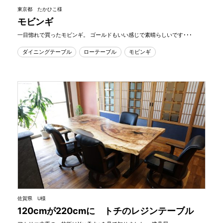
東京都 たかひこ様
モビンギ
一目惚れで買ったモビンギ。 ゴールドもいい感じで素晴らしいです･･･
ダイニングテーブル
ローテーブル
モビンギ
佐賀県 U様
120cmが220cmに トチのレジンテーブル