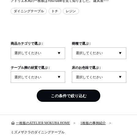
アトリエ木馬の一枚板はYouTubeを見て知りました。 建具屋･･･
ダイニングテーブル
トチ
レジン
商品カテゴリで選ぶ :
樹種で選ぶ :
テーブル脚の材質で選ぶ :
床のお色味で選ぶ :
この条件で絞り込む
home
一枚板のATELIER MOKUBA HOME
1枚板の事例紹介
ミズメザクラのダイニングテーブル