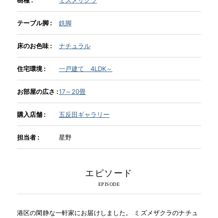
テーブル脚 :
鉄脚
INFORMATION
床のお色味 :
ナチュラル
MOKUBA CHANNEL
住宅環境 :
一戸建て 4LDK～
お部屋の広さ :
17～20畳
よくあるご質問
購入店舗 :
五反田ギャラリー
お問い合わせ
担当者 :
星野
エピソード
港区の閑静な一軒家にお届けしました。 ミズメザクラのナチュ