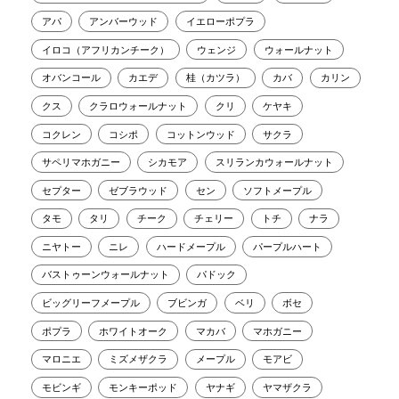
アパ
アンバーウッド
イエローポプラ
イロコ（アフリカンチーク）
ウェンジ
ウォールナット
オバンコール
カエデ
桂（カツラ）
カバ
カリン
クス
クラロウォールナット
クリ
ケヤキ
コクレン
コシポ
コットンウッド
サクラ
サペリマホガニー
シカモア
スリランカウォールナット
セプター
ゼブラウッド
セン
ソフトメープル
タモ
タリ
チーク
チェリー
トチ
ナラ
ニヤトー
ニレ
ハードメープル
パープルハート
バストゥーンウォールナット
パドック
ビッグリーフメープル
ブビンガ
ベリ
ボセ
ポプラ
ホワイトオーク
マカバ
マホガニー
マロニエ
ミズメザクラ
メープル
モアビ
モビンギ
モンキーポッド
ヤナギ
ヤマザクラ