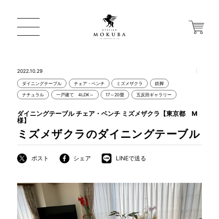
2022.10.29
ダイニングテーブル
チェア・ベンチ
ミズメザクラ
鉄脚
ONLINE STORE
ナチュラル
一戸建て 4LDK～
17～20畳
五反田ギャラリー
ダイニングテーブル チェア・ベンチ ミズメザクラ【東京都 M
様】
店舗から探す
ミズメザクラのダイニングテーブル
ポスト
シェア
LINEで送る
一枚板 ATELIER MOKUBA HOME
MOKUBA について