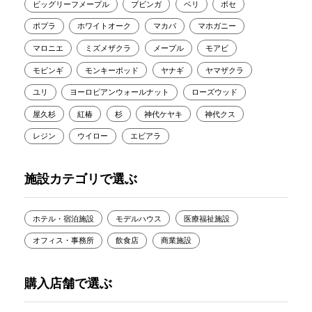
ビッグリーフメープル
ブビンガ
ベリ
ボセ
ポプラ
ホワイトオーク
マカバ
マホガニー
マロニエ
ミズメザクラ
メープル
モアビ
モビンギ
モンキーポッド
ヤナギ
ヤマザクラ
ユリ
ヨーロピアンウォールナット
ローズウッド
屋久杉
紅椿
杉
神代ケヤキ
神代クス
レジン
ウイロー
エビアラ
施設カテゴリで選ぶ
ホテル・宿泊施設
モデルハウス
医療福祉施設
オフィス・事務所
飲食店
商業施設
購入店舗で選ぶ