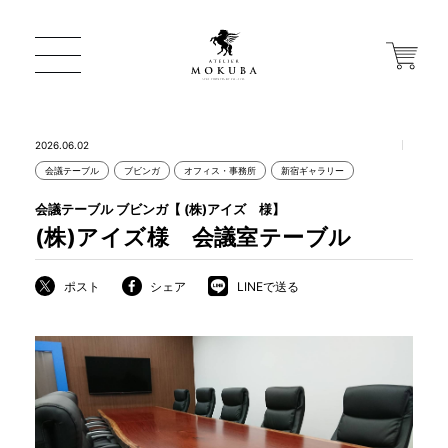
2026.06.02
会議テーブル
ブビンガ
オフィス・事務所
新宿ギャラリー
ONLINE STORE
会議テーブル ブビンガ【 (株)アイズ 様】
(株)アイズ様 会議室テーブル
店舗から探す
ポスト
シェア
LINEで送る
一枚板 ATELIER MOKUBA HOME
MOKUBA について