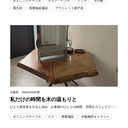
ダイニングテーブル
チェア・ベンチ
ソファ
その他
屋久杉
医療福祉施設
アウトレット神戸店
大阪府 100summer様
私だけの時間を木の温もりと
ひとり美容室をやると決め、お客様のひとりの時間、空間をカフェでリ･･･
ダイニングテーブル
クス
商業施設
大阪梅田ギャラリー