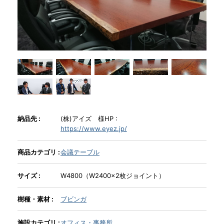
商品情報
直営店
イベント
WEBカタログ
納品先 :
(株)アイズ 様HP :
https://www.eyez.jp/
全商品一覧
商品カテゴリ :
会議テーブル
サイズ :
W4800（W2400×2枚ジョイント）
新入荷情報
樹種・素材 :
ブビンガ
納品事例
施設カテゴリ :
オフィス・事務所