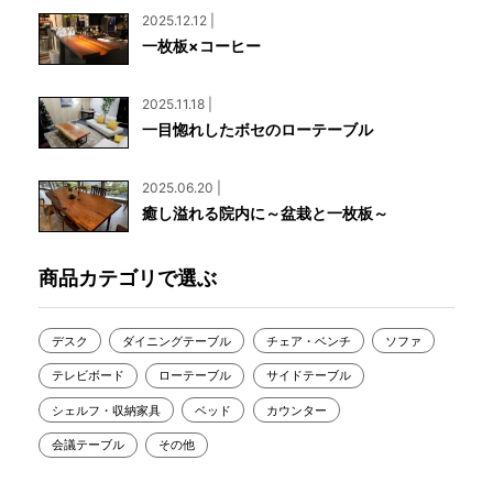
2025.12.12 |
一枚板×コーヒー
2025.11.18 |
一目惚れしたボセのローテーブル
2025.06.20 |
癒し溢れる院内に～盆栽と一枚板～
商品カテゴリで選ぶ
デスク
ダイニングテーブル
チェア・ベンチ
ソファ
テレビボード
ローテーブル
サイドテーブル
シェルフ・収納家具
ベッド
カウンター
会議テーブル
その他