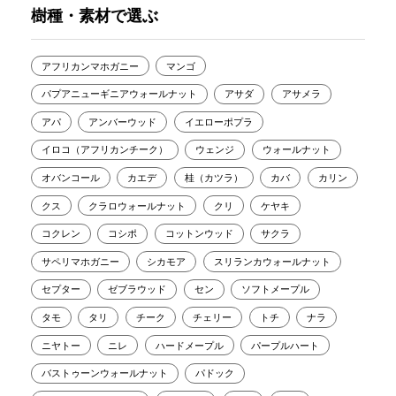
樹種・素材で選ぶ
アフリカンマホガニー
マンゴ
パプアニューギニアウォールナット
アサダ
アサメラ
アパ
アンバーウッド
イエローポプラ
イロコ（アフリカンチーク）
ウェンジ
ウォールナット
オバンコール
カエデ
桂（カツラ）
カバ
カリン
クス
クラロウォールナット
クリ
ケヤキ
コクレン
コシポ
コットンウッド
サクラ
サペリマホガニー
シカモア
スリランカウォールナット
セプター
ゼブラウッド
セン
ソフトメープル
タモ
タリ
チーク
チェリー
トチ
ナラ
ニヤトー
ニレ
ハードメープル
パープルハート
バストゥーンウォールナット
パドック