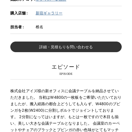
購入店舗 :
新宿ギャラリー
INFORMATION
担当者 :
椎名
MOKUBA CHANNEL
詳細・見積もりを問い合わせる
よくあるご質問
エピソード
お問い合わせ
株式会社アイズ様の新オフィスに会議テーブルを納品させてい
ただきました。 当初はW4800の一枚板をご希望いただいており
ましたが、搬入経路の都合上どうしても入らず、W4800のブビ
ンガを2枚(W2400)に分割しボルトでジョイントしておりま
す。 2分割になってはいますが、もとは一枚ですので木目も揃
い、美しい大きな会議テーブルとなりました。 会議室のカーペ
ットやチェアのブラックとブビンガの赤い色味がとてもマッチ