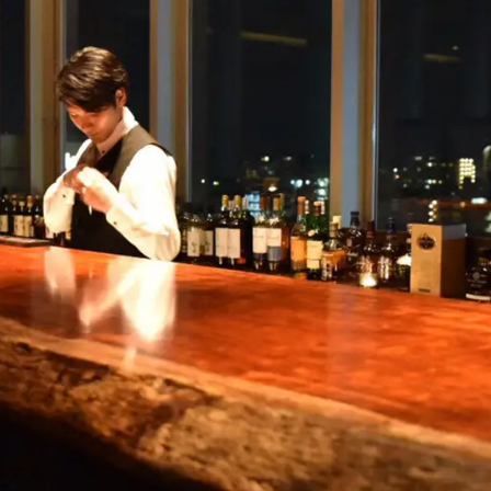
名古屋ギャラリー
お客様の声
大阪梅田ギャラリー
コーディネート集
アウトレット神戸店
大川ギャラリー【本店】
INFORMATION
天神ギャラリー
NEWS
公式オンラインストア
EVENT
BLOG
WEBカタログ
メディア美術協力実績