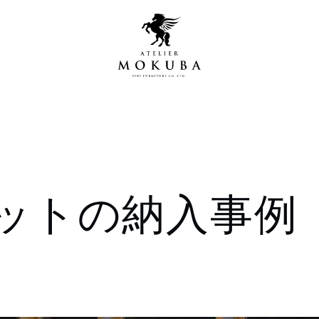
営店
全商品一覧
ットの納入事例
青山プレミアムギャラリー
新入荷情報
新宿ギャラリー
レジンギャラリー
納品事例
吉祥寺ギャラリー
【アウトレット取扱店】
納品事例（住宅・インテ
横浜ギャラリー
納品事例（店舗・オフィ