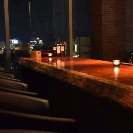
商品情報
ATELIER MOKUBAの一枚板テーブル
ATELIER MOKUBAの一枚板×異素材
特別なダイニングチェア
一枚板用のテーブル脚
樹種紹介
コーディネート集
メンテナンス方法