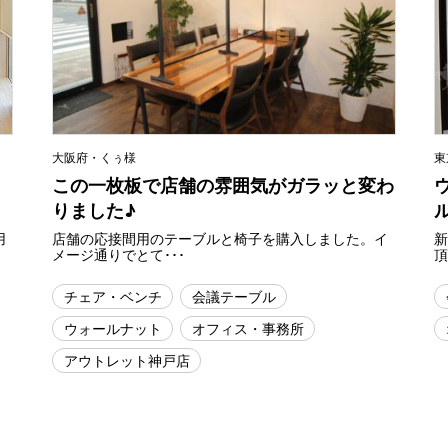
大阪府・くぅ様
東
この一枚板で店舗の雰囲気がガラッと変わ
りました♪
用
店舗の応接間用のテーブルと椅子を購入しました。イ
メージ通りでとて･･･
頂
チェア・ベンチ
会議テーブル
ウォールナット
オフィス・事務所
アウトレット神戸店