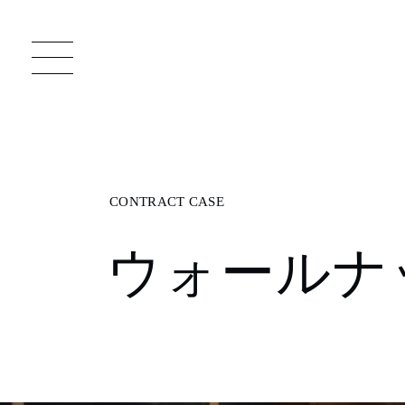
一枚板 ATELIER MOKUBA HOME
直
ウォールナ
MOKUBA について
ブランドコンセプト
製造工程
職人の技能・技巧
加工技術