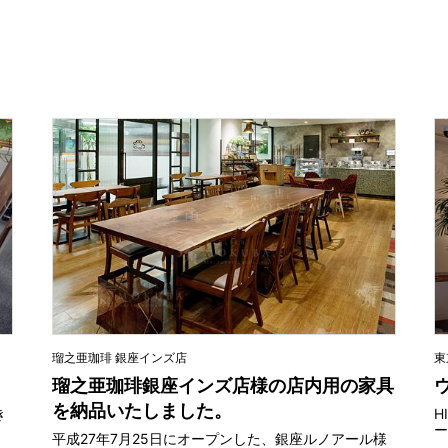
瑠之亜珈琲 銀座インズ店
東
瑠之亜珈琲銀座インズ店様の店内用の家具
を納品いたしました。
き
H
ー
平成27年7月25日にオープンした、銀座ルノアール様