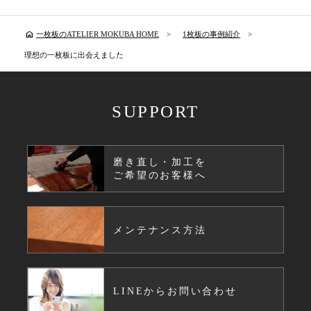
home
一枚板のATELIER MOKUBA HOME
1枚板の事例紹介
理想の一枚板に出会えました
SUPPORT
磨き直し・加工を
ご希望のお客様へ
メンテナンス方法
LINEからお問い合わせ