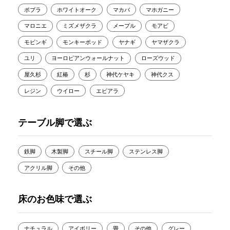
ポプラ
ホワイトオーク
マカバ
マホガニー
マロニエ
ミズメザクラ
メープル
モアビ
モビンギ
モンキーポッド
ヤナギ
ヤマザクラ
ユリ
ヨーロピアンウォールナット
ローズウッド
屋久杉
紅椿
杉
神代ケヤキ
神代クス
レジン
ウイロー
エビアラ
テーブル脚で選ぶ
鉄脚
木製脚
スチール脚
ステンレス脚
アクリル脚
その他
床のお色味で選ぶ
ナチュラル
アイボリー
畳
その他
グレー