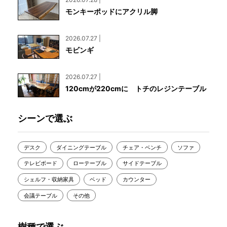
モンキーポッドにアクリル脚
2026.07.27 |
モビンギ
2026.07.27 |
120cmが220cmに トチのレジンテーブル
シーンで選ぶ
デスク
ダイニングテーブル
チェア・ベンチ
ソファ
テレビボード
ローテーブル
サイドテーブル
シェルフ・収納家具
ベッド
カウンター
会議テーブル
その他
樹種で選ぶ