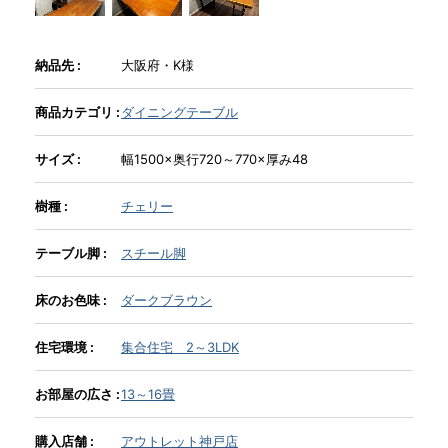
INFORMATION
納品先 :
大阪府・K様
商品カテゴリ :
ダイニングテーブル
MOKUBA CHANNEL
サイズ :
幅1500×奥行720～770×厚み48
よくあるご質問
樹種 :
チェリー
テーブル脚 :
スチール脚
お問い合わせ
床のお色味 :
ダークブラウン
住宅環境 :
集合住宅 2～3LDK
お部屋の広さ :
13～16畳
購入店舗 :
アウトレット神戸店