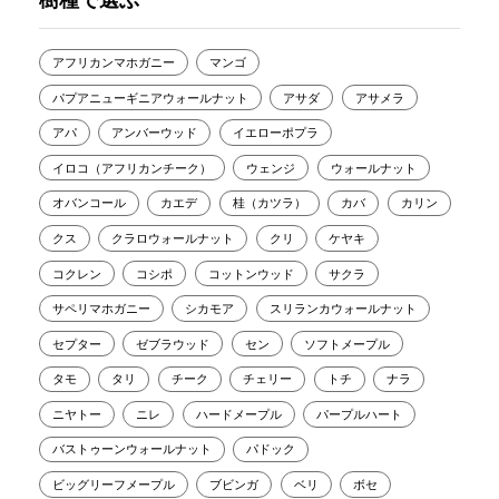
アフリカンマホガニー
マンゴ
パプアニューギニアウォールナット
アサダ
アサメラ
アパ
アンバーウッド
イエローポプラ
イロコ（アフリカンチーク）
ウェンジ
ウォールナット
オバンコール
カエデ
桂（カツラ）
カバ
カリン
クス
クラロウォールナット
クリ
ケヤキ
コクレン
コシポ
コットンウッド
サクラ
サペリマホガニー
シカモア
スリランカウォールナット
セプター
ゼブラウッド
セン
ソフトメープル
タモ
タリ
チーク
チェリー
トチ
ナラ
ニヤトー
ニレ
ハードメープル
パープルハート
バストゥーンウォールナット
パドック
ビッグリーフメープル
ブビンガ
ベリ
ボセ