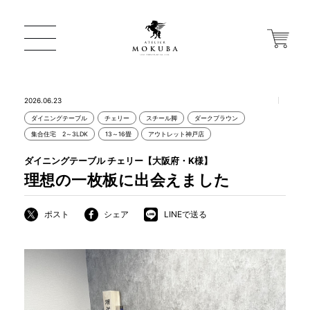
2026.06.23
ダイニングテーブル
チェリー
スチール脚
ダークブラウン
ONLINE STORE
集合住宅 2～3LDK
13～16畳
アウトレット神戸店
ダイニングテーブル チェリー【大阪府・K様】
店舗から探す
理想の一枚板に出会えました
ポスト
シェア
LINEで送る
一枚板 ATELIER MOKUBA HOME
MOKUBA について