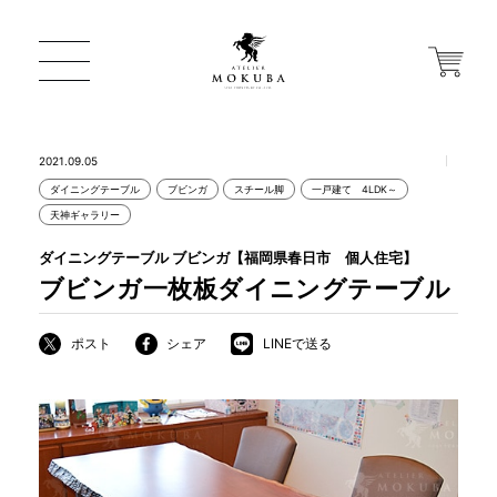
2021.09.05
ダイニングテーブル
ブビンガ
スチール脚
一戸建て 4LDK～
ONLINE STORE
天神ギャラリー
ダイニングテーブル ブビンガ【福岡県春日市 個人住宅】
店舗から探す
ブビンガ一枚板ダイニングテーブル
ポスト
シェア
LINEで送る
一枚板 ATELIER MOKUBA HOME
MOKUBA について