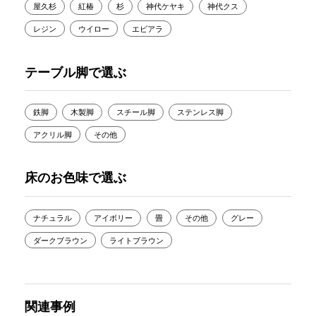
屋久杉
紅椿
杉
神代ケヤキ
神代クス
レジン
ウイロー
エビアラ
テーブル脚で選ぶ
鉄脚
木製脚
スチール脚
ステンレス脚
アクリル脚
その他
床のお色味で選ぶ
ナチュラル
アイボリー
畳
その他
グレー
ダークブラウン
ライトブラウン
関連事例