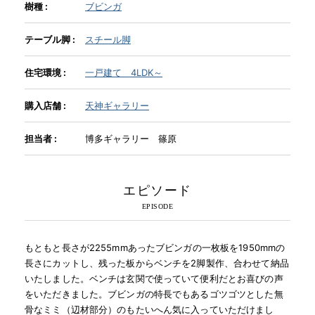
樹種 :
ブビンガ
INFORMATION
テーブル脚 :
スチール脚
住宅環境 :
一戸建て 4LDK～
MOKUBA CHANNEL
購入店舗 :
天神ギャラリー
よくあるご質問
担当者 :
博多ギャラリー 篠原
お問い合わせ
エピソード
もともと長さが2255mmあったブビンガの一枚板を1950mmの
長さにカットし、残った板からベンチを2脚製作、合わせて納品
いたしました。ベンチは玄関で使っていて便利だとお喜びの声
をいただきました。ブビンガの特長でもあるゴツゴツとした無
骨なミミ（辺材部分）のもたいへん気に入っていただけまし