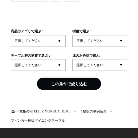
商品カテゴリで選ぶ :
樹種で選ぶ :
テーブル脚の材質で選ぶ :
床のお色味で選ぶ :
この条件で絞り込む
home
一枚板のATELIER MOKUBA HOME
1枚板の事例紹介
ブビンガ一枚板ダイニングテーブル