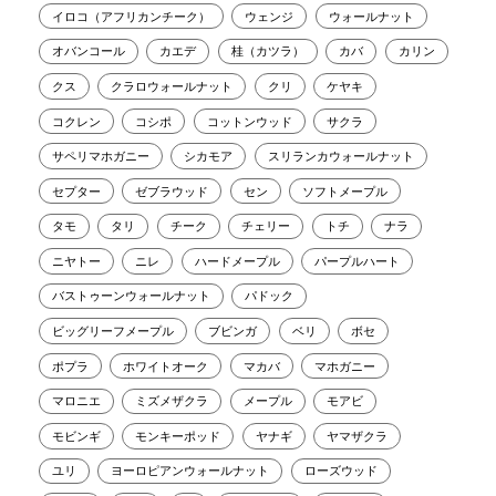
イロコ（アフリカンチーク）
ウェンジ
ウォールナット
オバンコール
カエデ
桂（カツラ）
カバ
カリン
クス
クラロウォールナット
クリ
ケヤキ
コクレン
コシポ
コットンウッド
サクラ
サペリマホガニー
シカモア
スリランカウォールナット
セプター
ゼブラウッド
セン
ソフトメープル
タモ
タリ
チーク
チェリー
トチ
ナラ
ニヤトー
ニレ
ハードメープル
パープルハート
バストゥーンウォールナット
パドック
ビッグリーフメープル
ブビンガ
ベリ
ボセ
ポプラ
ホワイトオーク
マカバ
マホガニー
マロニエ
ミズメザクラ
メープル
モアビ
モビンギ
モンキーポッド
ヤナギ
ヤマザクラ
ユリ
ヨーロピアンウォールナット
ローズウッド