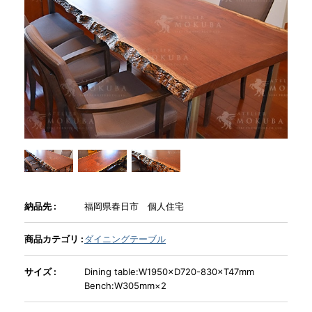
商品情報
直営店
イベント
WEBカタログ
全商品一覧
納品先 :
福岡県春日市 個人住宅
商品カテゴリ :
ダイニングテーブル
新入荷情報
サイズ :
Dining table:W1950×D720-830×T47mm
Bench:W305mm×2
納品事例