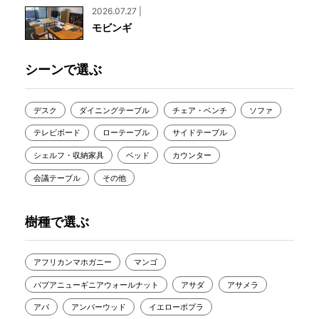
2026.07.27 |
モビンギ
シーンで選ぶ
デスク
ダイニングテーブル
チェア・ベンチ
ソファ
テレビボード
ローテーブル
サイドテーブル
シェルフ・収納家具
ベッド
カウンター
会議テーブル
その他
樹種で選ぶ
アフリカンマホガニー
マンゴ
パプアニューギニアウォールナット
アサダ
アサメラ
アパ
アンバーウッド
イエローポプラ