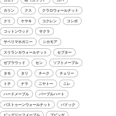
カリン
クス
クラロウォールナット
クリ
ケヤキ
コクレン
コシポ
コットンウッド
サクラ
サペリマホガニー
シカモア
スリランカウォールナット
セプター
ゼブラウッド
セン
ソフトメープル
タモ
タリ
チーク
チェリー
トチ
ナラ
ニヤトー
ニレ
ハードメープル
パープルハート
バストゥーンウォールナット
パドック
ビッグリーフメープル
ブビンガ