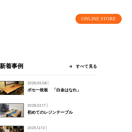
ONLINE STORE
新着事例
すべて見る
MOKUBA CHANNEL
2026.05.08 |
ボセ一枚板 「白金はなれ」
よくあるご質問
2026.02.17 |
お問い合わせ
初めてのレジンテーブル
リア）
お問い合わせ
2025.12.12 |
ス）
資料請求