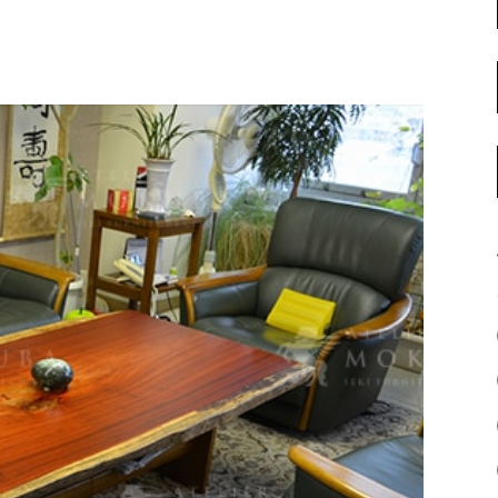
名古屋ギャラリー
お客様の声
大阪梅田ギャラリー
コーディネート集
アウトレット神戸店
大川ギャラリー【本店】
INFORMATION
天神ギャラリー
NEWS
公式オンラインストア
EVENT
BLOG
WEBカタログ
メディア美術協力実績