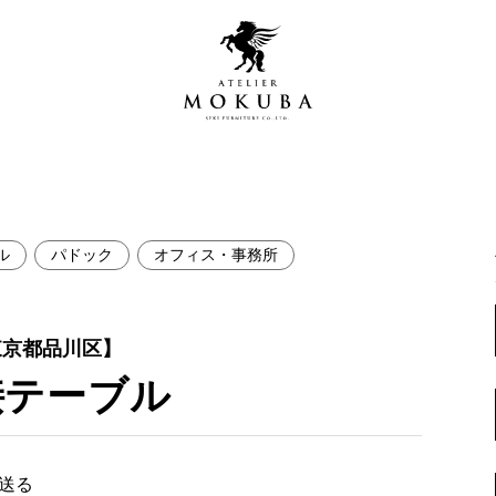
ル
パドック
オフィス・事務所
営店
全商品一覧
青山プレミアムギャラリー
新入荷情報
東京都品川区】
新宿ギャラリー
接テーブル
レジンギャラリー
納品事例
吉祥寺ギャラリー
【アウトレット取扱店】
納品事例（住宅・インテ
横浜ギャラリー
で送る
納品事例（店舗・オフィ