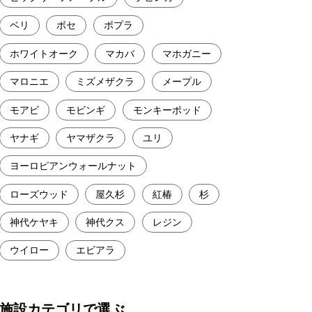
ベリ
ボセ
ポプラ
ホワイトオーク
マカバ
マホガニー
マロニエ
ミズメザクラ
メープル
モアビ
モビンギ
モンキーポッド
ヤナギ
ヤマザクラ
ユリ
ヨーロピアンウォールナット
ローズウッド
屋久杉
紅椿
杉
神代ケヤキ
神代クス
レジン
ウイロー
エビアラ
施設カテゴリで選ぶ