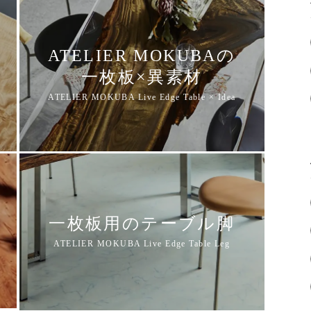
ATELIER MOKUBAの
一枚板×異素材
一枚板用のテーブル脚