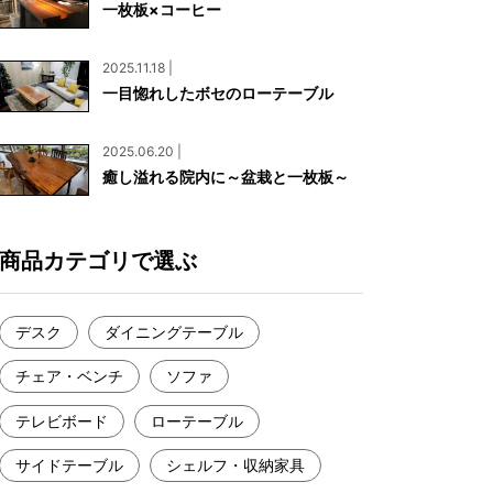
一枚板×コーヒー
お見積もり
工務店様・設計会社様向けお問い合わせ
2025.11.18 |
一枚板買い取りに関して
一目惚れしたボセのローテーブル
2025.06.20 |
癒し溢れる院内に～盆栽と一枚板～
商品カテゴリで選ぶ
デスク
ダイニングテーブル
チェア・ベンチ
ソファ
テレビボード
ローテーブル
サイドテーブル
シェルフ・収納家具