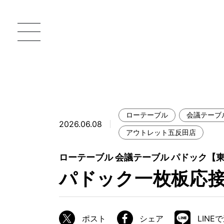
ローテーブル
会議テーブ
2026.06.08
一枚板 ATELIER MOKUBA HOME
直
アウトレット五反田店
MOKUBA について
ローテーブル 会議テーブル パドック【
パドック一枚板応
ブランドコンセプト
製造工程
職人の技能・技巧
ポスト
シェア
LINE
加工技術