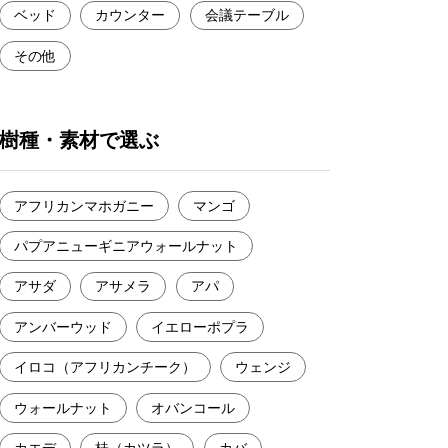
ベッド
カウンター
会議テーブル
その他
樹種・素材で選ぶ
アフリカンマホガニー
マンゴ
パプアニューギニアウォールナット
アサダ
アサメラ
アパ
アンバーウッド
イエローポプラ
イロコ（アフリカンチーク）
ウェンジ
ウォールナット
オバンコール
カエデ
桂（カツラ）
カバ