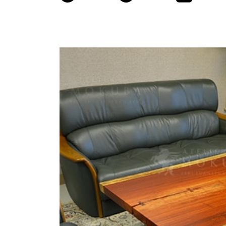
商品情報
ATELIER MOKUBAの一枚板テーブル
ATELIER MOKUBAの一枚板×異素材
特別なダイニングチェア
一枚板用のテーブル脚
樹種紹介
コーディネート集
メンテナンス方法