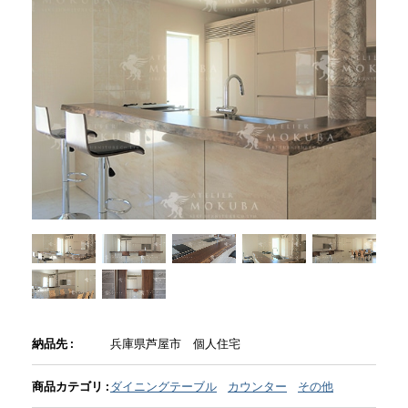
商品情報
直営店
イベント
WEBカタログ
全商品一覧
新入荷情報
納品先 :
兵庫県芦屋市 個人住宅
商品カテゴリ :
ダイニングテーブル
カウンター
その他
納品事例