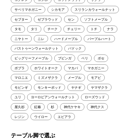
サペリマホガニー
シカモア
スリランカウォールナット
セプター
ゼブラウッド
セン
ソフトメープル
タモ
タリ
チーク
チェリー
トチ
ナラ
ニヤトー
ニレ
ハードメープル
パープルハート
バストゥーンウォールナット
パドック
ビッグリーフメープル
ブビンガ
ベリ
ボセ
ポプラ
ホワイトオーク
マカバ
マホガニー
マロニエ
ミズメザクラ
メープル
モアビ
モビンギ
モンキーポッド
ヤナギ
ヤマザクラ
ユリ
ヨーロピアンウォールナット
ローズウッド
屋久杉
紅椿
杉
神代ケヤキ
神代クス
レジン
ウイロー
エビアラ
テーブル脚で選ぶ