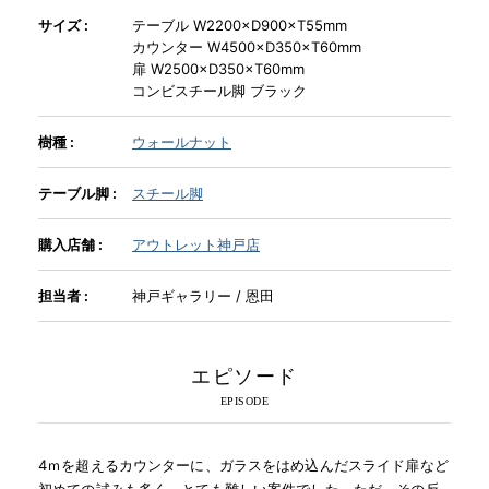
サイズ :
テーブル W2200×D900×T55mm
カウンター W4500×D350×T60mm
INFORMATION
扉 W2500×D350×T60mm
コンビスチール脚 ブラック
MOKUBA CHANNEL
樹種 :
ウォールナット
テーブル脚 :
スチール脚
よくあるご質問
購入店舗 :
アウトレット神戸店
お問い合わせ
担当者 :
神戸ギャラリー / 恩田
エピソード
4ｍを超えるカウンターに、ガラスをはめ込んだスライド扉など
初めての試みも多く、とても難しい案件でした。ただ、その反