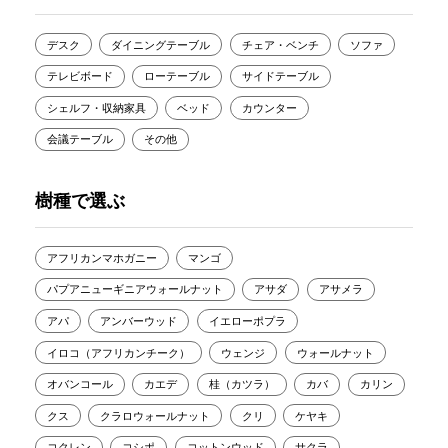
デスク
ダイニングテーブル
チェア・ベンチ
ソファ
テレビボード
ローテーブル
サイドテーブル
シェルフ・収納家具
ベッド
カウンター
会議テーブル
その他
樹種で選ぶ
アフリカンマホガニー
マンゴ
パプアニューギニアウォールナット
アサダ
アサメラ
アパ
アンバーウッド
イエローポプラ
イロコ（アフリカンチーク）
ウェンジ
ウォールナット
オバンコール
カエデ
桂（カツラ）
カバ
カリン
クス
クラロウォールナット
クリ
ケヤキ
コクレン
コシポ
コットンウッド
サクラ