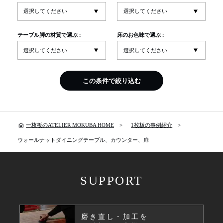
テーブル脚の材質で選ぶ :
床のお色味で選ぶ :
この条件で絞り込む
home
一枚板のATELIER MOKUBA HOME
1枚板の事例紹介
ウォールナットダイニングテーブル、カウンター、扉
SUPPORT
磨き直し・加工を