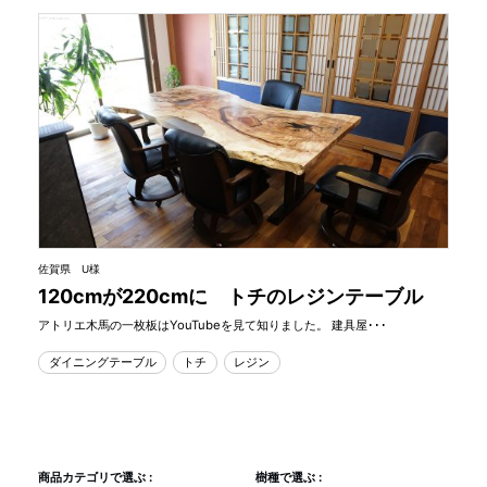
佐賀県 U様
120cmが220cmに トチのレジンテーブル
アトリエ木馬の一枚板はYouTubeを見て知りました。 建具屋･･･
ダイニングテーブル
トチ
レジン
商品カテゴリで選ぶ :
樹種で選ぶ :