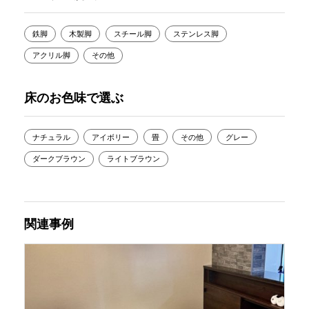
鉄脚
木製脚
スチール脚
ステンレス脚
アクリル脚
その他
床のお色味で選ぶ
ナチュラル
アイボリー
畳
その他
グレー
ダークブラウン
ライトブラウン
関連事例