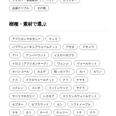
会議テーブル
その他
樹種・素材で選ぶ
アフリカンマホガニー
マンゴ
パプアニューギニアウォールナット
アサダ
アサメラ
アパ
アンバーウッド
イエローポプラ
イロコ（アフリカンチーク）
ウェンジ
ウォールナット
オバンコール
カエデ
桂（カツラ）
カバ
カリン
クス
クラロウォールナット
クリ
ケヤキ
コクレン
コシポ
コットンウッド
サクラ
サペリマホガニー
シカモア
スリランカウォールナット
セプター
ゼブラウッド
セン
ソフトメープル
タモ
タリ
チーク
チェリー
トチ
ナラ