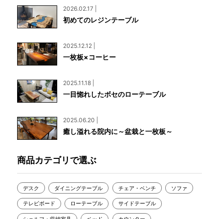
2026.02.17 |
初めてのレジンテーブル
2025.12.12 |
一枚板×コーヒー
2025.11.18 |
一目惚れしたボセのローテーブル
2025.06.20 |
癒し溢れる院内に～盆栽と一枚板～
商品カテゴリで選ぶ
デスク
ダイニングテーブル
チェア・ベンチ
ソファ
テレビボード
ローテーブル
サイドテーブル
シェルフ・収納家具
ベッド
カウンター