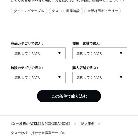
ひとり美容室をやると決め、お客様のひとりの時間、空間をカフェでリ･･･
ダイニングテーブル
クス
商業施設
大阪梅田ギャラリー
商品カテゴリで選ぶ :
樹種・素材で選ぶ :
施設カテゴリで選ぶ :
購入店舗で選ぶ :
この条件で絞り込む
home
一枚板のATELIER MOKUBA HOME
納入事例
クス一枚板 打合せ会議室テーブル