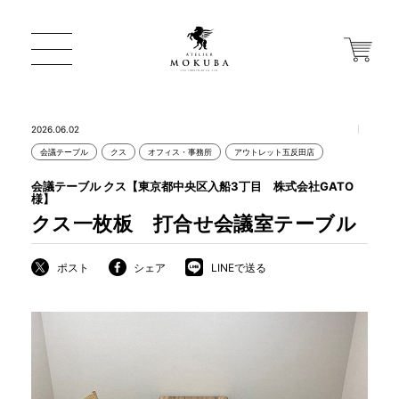
2026.06.02
会議テーブル
クス
オフィス・事務所
アウトレット五反田店
ONLINE STORE
会議テーブル クス【東京都中央区入船3丁目 株式会社GATO
様】
クス一枚板 打合せ会議室テーブル
店舗から探す
ポスト
シェア
LINEで送る
一枚板 ATELIER MOKUBA HOME
MOKUBA について