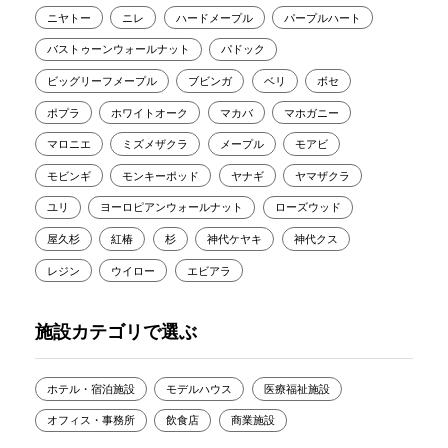
ニヤトー
ニレ
ハードメープル
パープルハート
バストゥーンウォールナット
パドック
ビッグリーフメープル
ブビンガ
ベリ
ボセ
ポプラ
ホワイトオーク
マカバ
マホガニー
マロニエ
ミズメザクラ
メープル
モアビ
モビンギ
モンキーポッド
ヤナギ
ヤマザクラ
ユリ
ヨーロピアンウォールナット
ローズウッド
屋久杉
紅椿
杉
神代ケヤキ
神代クス
レジン
ウイロー
エビアラ
施設カテゴリで選ぶ
ホテル・宿泊施設
モデルハウス
医療福祉施設
オフィス・事務所
飲食店
商業施設