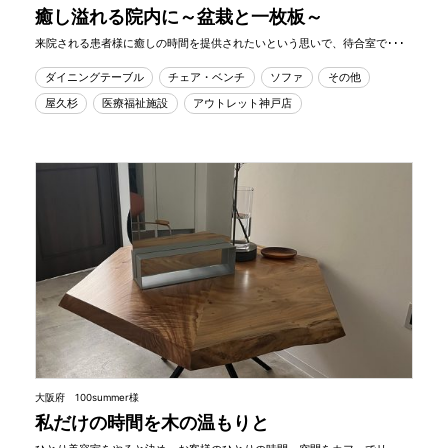
癒し溢れる院内に～盆栽と一枚板～
来院される患者様に癒しの時間を提供されたいという思いで、待合室で･･･
ダイニングテーブル
チェア・ベンチ
ソファ
その他
屋久杉
医療福祉施設
アウトレット神戸店
大阪府 100summer様
私だけの時間を木の温もりと