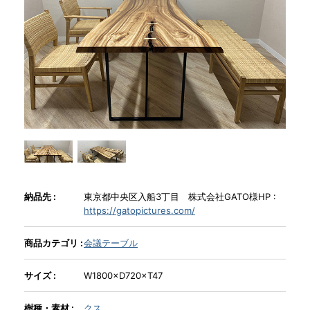
商品情報
直営店
イベント
WEBカタログ
納品先 :
東京都中央区入船3丁目 株式会社GATO様HP :
全商品一覧
https://gatopictures.com/
商品カテゴリ :
会議テーブル
新入荷情報
サイズ :
W1800×D720×T47
納品事例
樹種・素材 :
クス