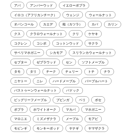
アパ
アンバーウッド
イエローポプラ
イロコ（アフリカンチーク）
ウェンジ
ウォールナット
オバンコール
カエデ
桂（カツラ）
カバ
カリン
クス
クラロウォールナット
クリ
ケヤキ
コクレン
コシポ
コットンウッド
サクラ
サペリマホガニー
シカモア
スリランカウォールナット
セプター
ゼブラウッド
セン
ソフトメープル
タモ
タリ
チーク
チェリー
トチ
ナラ
ニヤトー
ニレ
ハードメープル
パープルハート
バストゥーンウォールナット
パドック
ビッグリーフメープル
ブビンガ
ベリ
ボセ
ポプラ
ホワイトオーク
マカバ
マホガニー
マロニエ
ミズメザクラ
メープル
モアビ
モビンギ
モンキーポッド
ヤナギ
ヤマザクラ