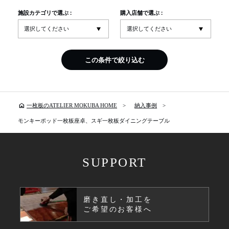
施設カテゴリで選ぶ :
購入店舗で選ぶ :
この条件で絞り込む
home
一枚板のATELIER MOKUBA HOME
納入事例
モンキーポッド一枚板座卓、スギ一枚板ダイニングテーブル
SUPPORT
磨き直し・加工を
ご希望のお客様へ