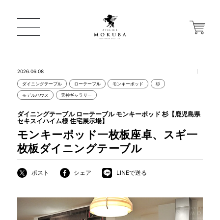
2026.06.08
ダイニングテーブル
ローテーブル
モンキーポッド
杉
ONLINE STORE
モデルハウス
天神ギャラリー
ダイニングテーブル ローテーブル モンキーポッド 杉【鹿児島県
セキスイハイム様 住宅展示場】
店舗から探す
モンキーポッド一枚板座卓、スギ一
枚板ダイニングテーブル
一枚板 ATELIER MOKUBA HOME
ポスト
シェア
LINEで送る
MOKUBA について