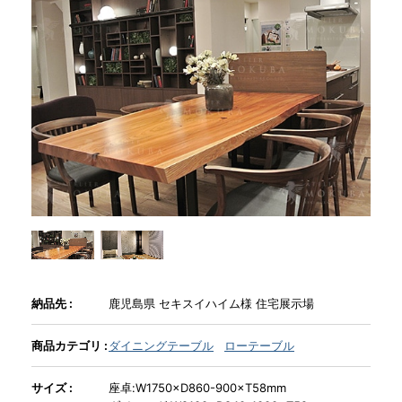
商品情報
直営店
イベント
WEBカタログ
全商品一覧
納品先 :
鹿児島県 セキスイハイム様 住宅展示場
新入荷情報
商品カテゴリ :
ダイニングテーブル
ローテーブル
サイズ :
座卓:W1750×D860-900×T58mm
納品事例