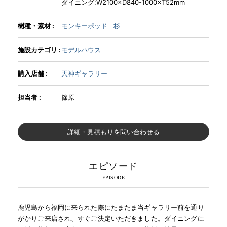
ダイニング:W2100×D840-1000×T52mm
樹種・素材 :
モンキーポッド
杉
INFORMATION
施設カテゴリ :
モデルハウス
MOKUBA CHANNEL
購入店舗 :
天神ギャラリー
よくあるご質問
担当者 :
篠原
詳細・見積もりを問い合わせる
お問い合わせ
エピソード
鹿児島から福岡に来られた際にたまたま当ギャラリー前を通り
がかりご来店され、すぐご決定いただきました。ダイニングに