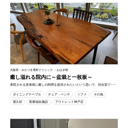
大阪府・みかづき透析クリニック ・おはぎ様
癒し溢れる院内に～盆栽と一枚板～
来院される患者様に癒しの時間を提供されたいという思いで、待合室で･･･
ダイニングテーブル
チェア・ベンチ
ソファ
その他
屋久杉
医療福祉施設
アウトレット神戸店