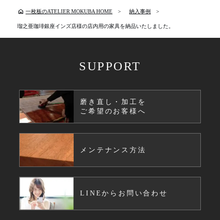
home
一枚板のATELIER MOKUBA HOME
納入事例
瑠之亜珈琲銀座インズ店様の店内用の家具を納品いたしました。
SUPPORT
磨き直し・加工を
ご希望のお客様へ
メンテナンス方法
LINEからお問い合わせ