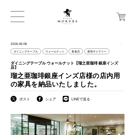
2026.06.08
ダイニングテーブル
ウォールナット
飲食店
新宿ギャラリー
ONLINE STORE
ダイニングテーブル ウォールナット【瑠之亜珈琲 銀座インズ
店】
瑠之亜珈琲銀座インズ店様の店内用
店舗から探す
の家具を納品いたしました。
一枚板 ATELIER MOKUBA HOME
ポスト
シェア
LINEで送る
MOKUBA について