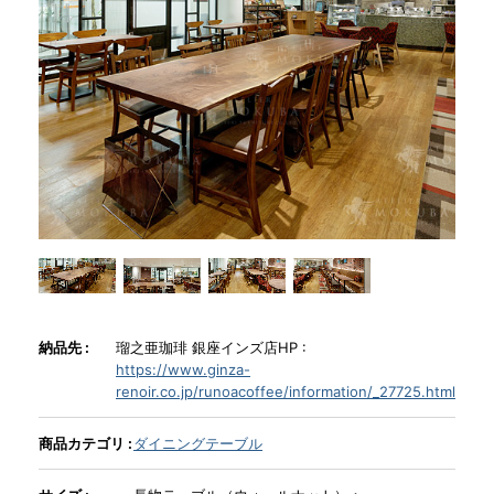
商品情報
直営店
イベント
WEBカタログ
全商品一覧
納品先 :
瑠之亜珈琲 銀座インズ店HP :
https://www.ginza-
renoir.co.jp/runoacoffee/information/_27725.html
新入荷情報
商品カテゴリ :
ダイニングテーブル
納品事例