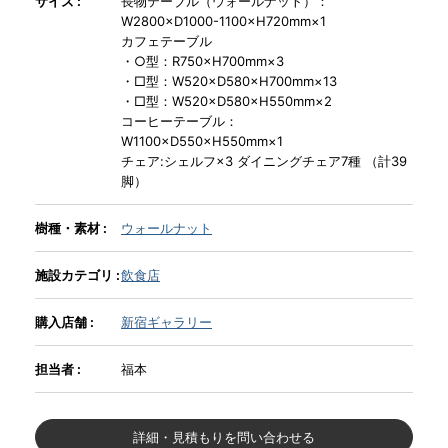
サイズ :
長物テーブル（ウォールナット）：
W2800×D1000-1100×H720mm×1
カフェテーブル
INFORMATION
・○型：R750×H700mm×3
・□型：W520×D580×H700mm×13
・□型：W520×D580×H550mm×2
コーヒーテーブル：
MOKUBA CHANNEL
W1100×D550×H550mm×1
チェア:シェルフ×3 ダイニングチェア7種 （計39
脚）
よくあるご質問
樹種・素材 :
ウォールナット
お問い合わせ
施設カテゴリ :
飲食店
購入店舗 :
新宿ギャラリー
担当者 :
福本
詳細・見積もりを問い合わせる