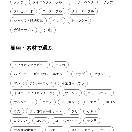
デスク
ダイニングテーブル
チェア・ベンチ
ソファ
テレビボード
ローテーブル
サイドテーブル
シェルフ・収納家具
ベッド
カウンター
会議テーブル
その他
樹種・素材で選ぶ
アフリカンマホガニー
マンゴ
パプアニューギニアウォールナット
アサダ
アサメラ
アパ
アンバーウッド
イエローポプラ
イロコ（アフリカンチーク）
ウェンジ
ウォールナット
オバンコール
カエデ
桂（カツラ）
カバ
カリン
クス
クラロウォールナット
クリ
ケヤキ
コクレン
コシポ
コットンウッド
サクラ
サペリマホガニー
シカモア
スリランカウォールナット