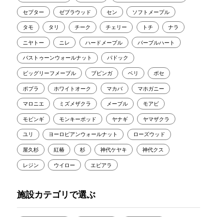
セプター
ゼブラウッド
セン
ソフトメープル
タモ
タリ
チーク
チェリー
トチ
ナラ
ニヤトー
ニレ
ハードメープル
パープルハート
バストゥーンウォールナット
パドック
ビッグリーフメープル
ブビンガ
ベリ
ボセ
ポプラ
ホワイトオーク
マカバ
マホガニー
マロニエ
ミズメザクラ
メープル
モアビ
モビンギ
モンキーポッド
ヤナギ
ヤマザクラ
ユリ
ヨーロピアンウォールナット
ローズウッド
屋久杉
紅椿
杉
神代ケヤキ
神代クス
レジン
ウイロー
エビアラ
施設カテゴリで選ぶ