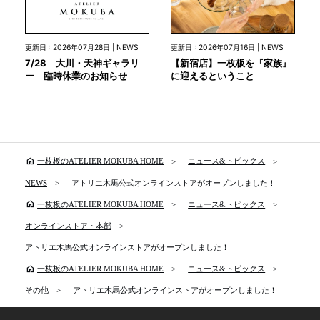
更新日 : 2026年07月28日 | NEWS
更新日 : 2026年07月16日 | NEWS
7/28 大川・天神ギャラリ
【新宿店】一枚板を『家族』
ー 臨時休業のお知らせ
に迎えるということ
home
一枚板のATELIER MOKUBA HOME
ニュース&トピックス
NEWS
アトリエ木馬公式オンラインストアがオープンしました！
home
一枚板のATELIER MOKUBA HOME
ニュース&トピックス
オンラインストア・本部
アトリエ木馬公式オンラインストアがオープンしました！
home
一枚板のATELIER MOKUBA HOME
ニュース&トピックス
その他
アトリエ木馬公式オンラインストアがオープンしました！