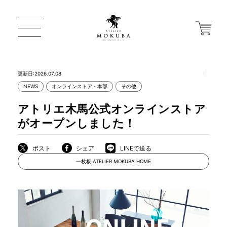
更新日:2026.07.08
NEWS
オンラインストア・本部
その他
ONLINE STORE
アトリエ木馬公式オンラインストア
がオープンしました！
店舗から探す
ポスト
シェア
LINEで送る
一枚板 ATELIER MOKUBA HOME
一枚板 ATELIER MOKUBA HOME
MOKUBA について