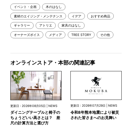
イベント・企画
木のはなし
素材のエイジング・メンテナンス
イデア
おすすめ商品
ギャラリー
アトリエ
家具のはなし
オーナーズボイス
メディア
TREE STORY
その他
オンラインストア・本部の関連記事
更新日 : 2026年07月29日 | NEWS
更新日 : 2026年08月05日 | NEWS
令和8年熊本地震により被災
ダイニングテーブルと椅子の
された皆さまへのお見舞い
ちょうどいい高さとは？ 差
尺の計算方法と選び方