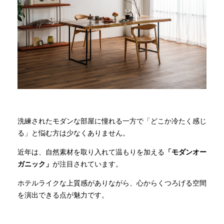
商品情報
直営店
イベント
WEBカタログ
洗練されたモダンな部屋に憧れる一方で「どこか冷たく感じ
る」と悩む方は少なくありません。
全商品一覧
近年は、自然素材を取り入れて温もりを加える
「モダンオー
ガニック」
が注目されています。
新入荷情報
ホテルライクな上質感がありながら、心からくつろげる空間
を演出できる点が魅力です。
納品事例