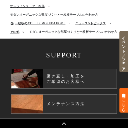
オンラインストア・本部
モダンオーガニックな部屋づくりと一枚板テーブルの合わせ方
home
一枚板のATELIER MOKUBA HOME
ニュース&トピックス
その他
モダンオーガニックな部屋づくりと一枚板テーブルの合わせ方
イベント／フェア
SUPPORT
磨き直し・加工を
ご希望のお客様へ
来店予約はこちら
メンテナンス方法