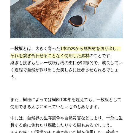
一枚板
とは、大きく育った
1本の木から無垢材を切り出し、
それを繋ぎ合わせることなく使用した素材
のことです。
継ぎも接ぎもない一枚板は樹の杢目が特徴的で、成長してい
く過程で自然が作り出した美しさに圧巻させられるでしょ
う。
また、樹種によっては樹齢100年を超えても、一枚板として
使用できる太さに至っていないものもあります。
中には、自然界の生存競争や自然災害などにより、十分に生
長する前に倒れたり腐敗したりする樹もあるでしょう。
そんな厳しい環境のもと生き抜いた樹を使用した一枚板は、