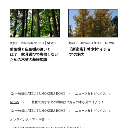
更新日 : 2026年07月06日 | NEWS
更新日 : 2026年04月14日 | NEWS
針葉樹と広葉樹の違いと
【新宿店】希少材”イチョ
は？ 家具選びで失敗しない
ウ”の魅力
ための木材の基礎知識
home
一枚板のATELIER MOKUBA HOME
ニュース&トピックス
NEWS
一枚板でおすすめの樹種は？好みの木を見つけよう！
home
一枚板のATELIER MOKUBA HOME
ニュース&トピックス
オンラインストア・本部
一枚板でおすすめの樹種は？好みの木を見つけよう！