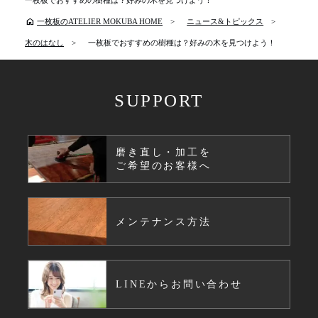
home
一枚板のATELIER MOKUBA HOME
ニュース&トピックス
木のはなし
一枚板でおすすめの樹種は？好みの木を見つけよう！
SUPPORT
磨き直し・加工を
ご希望のお客様へ
メンテナンス方法
LINEからお問い合わせ