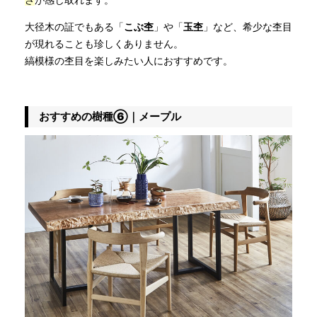
さ
が感じ取れます。
大径木の証でもある「
こぶ杢
」や「
玉杢
」など、希少な杢目
が現れることも珍しくありません。
縞模様の杢目を楽しみたい人におすすめです。
おすすめの樹種⑥｜メープル