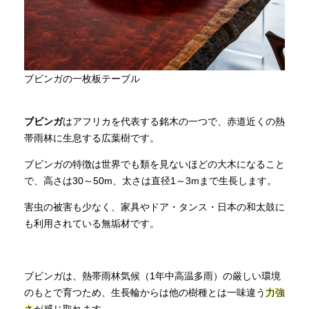
ブビンガの一枚板テーブル
ブビンガ
はアフリカを代表する銘木の一つで、赤道近くの熱
帯雨林に生息する広葉樹です。
ブビンガの特徴は世界でも類を見ないほどの大木になること
で、高さは30～50m、太さは直径1～3mまで生長します。
害虫の被害も少なく、家具やドア・タンス・日本の和太鼓に
も利用されている無垢材です。
ブビンガは、熱帯雨林気候（1年中高温多雨）の厳しい環境
のもとで育つため、生長輪からは他の樹種とは一味違う
力強