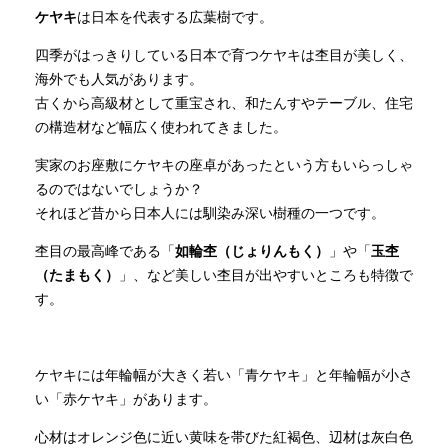
ケヤキ
は日本を代表する広葉樹です。
四季がはっきりしている日本で育つケヤキは杢目が美しく、
海外でも人気があります。
古くから高級材として重宝され、和たんすやテーブル、住宅
の構造材など幅広く使われてきました。
実家のお座敷にケヤキの座卓があったという方もいらっしゃ
るのではないでしょうか？
それほど昔から日本人には馴染み深い樹種の一つです。
杢目の最高峰である「
如輪杢（じょりんもく）
」や「
玉杢
（たまもく）
」、など美しい杢目が出やすいところも特徴で
す。
ケヤキには年輪幅が大きく若い「青ケヤキ」と年輪幅が小さ
い「赤ケヤキ」があります。
心材はオレンジ色に近い黄味を帯びた紅褐色、辺材は灰白色