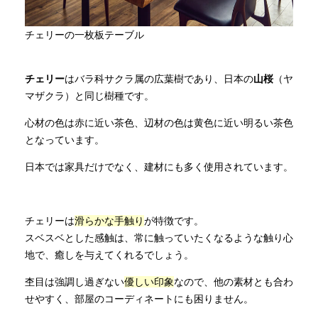
チェリーの一枚板テーブル
チェリー
はバラ科サクラ属の広葉樹であり、日本の
山桜
（ヤ
マザクラ）と同じ樹種です。
心材の色は赤に近い茶色、辺材の色は黄色に近い明るい茶色
となっています。
日本では家具だけでなく、建材にも多く使用されています。
チェリーは
滑らかな手触り
が特徴です。
スベスベとした感触は、常に触っていたくなるような触り心
地で、癒しを与えてくれるでしょう。
杢目は強調し過ぎない
優しい印象
なので、他の素材とも合わ
せやすく、部屋のコーディネートにも困りません。