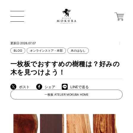
更新日:2026.07.07
BLOG
オンラインストア・本部
木のはなし
ONLINE STORE
一枚板でおすすめの樹種は？好みの
木を見つけよう！
店舗から探す
ポスト
シェア
LINEで送る
一枚板 ATELIER MOKUBA HOME
一枚板 ATELIER MOKUBA HOME
MOKUBA について