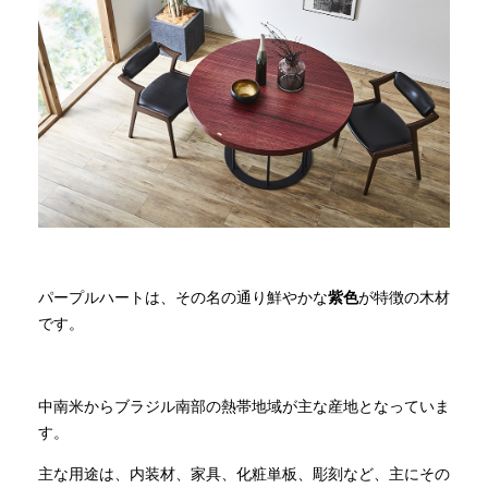
商品情報
直営店
イベント
WEBカタログ
パープルハートは、その名の通り鮮やかな
紫色
が特徴の木材
全商品一覧
です。
新入荷情報
中南米からブラジル南部の熱帯地域が主な産地となっていま
す。
納品事例
主な用途は、内装材、家具、化粧単板、彫刻など、主にその