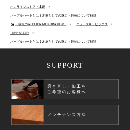
オンラインストア・本部
パープルハートとは？木材としての魅力・特長について解説
home
一枚板のATELIER MOKUBA HOME
ニュース&トピックス
TREE STORY
パープルハートとは？木材としての魅力・特長について解説
SUPPORT
磨き直し・加工を
ご希望のお客様へ
メンテナンス方法