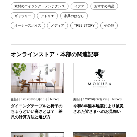
素材のエイジング・メンテナンス
イデア
おすすめ商品
ギャラリー
アトリエ
家具のはなし
オーナーズボイス
メディア
TREE STORY
その他
オンラインストア・本部の関連記事
更新日 : 2026年07月29日 | NEWS
更新日 : 2026年08月05日 | NEWS
令和8年熊本地震により被災
ダイニングテーブルと椅子の
された皆さまへのお見舞い
ちょうどいい高さとは？ 差
尺の計算方法と選び方