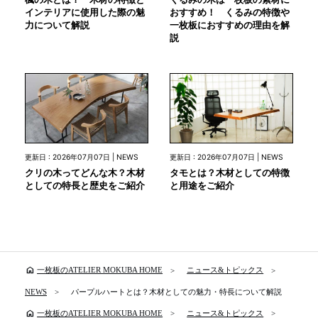
インテリアに使用した際の魅
おすすめ！ くるみの特徴や
力について解説
一枚板におすすめの理由を解
説
更新日 : 2026年07月07日 | NEWS
更新日 : 2026年07月07日 | NEWS
クリの木ってどんな木？木材
タモとは？木材としての特徴
としての特長と歴史をご紹介
と用途をご紹介
home
一枚板のATELIER MOKUBA HOME
ニュース&トピックス
NEWS
パープルハートとは？木材としての魅力・特長について解説
home
一枚板のATELIER MOKUBA HOME
ニュース&トピックス