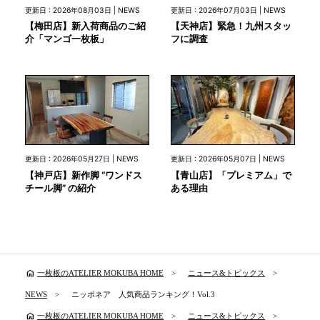
更新日 : 2026年08月03日 | NEWS
更新日 : 2026年07月03日 | NEWS
【梅田店】新入荷商品のご紹
【天神店】緊急！九州スタッ
介「マンゴ一枚板」
フに調査
更新日 : 2026年05月27日 | NEWS
更新日 : 2026年05月07日 | NEWS
【神戸店】新作脚 “ワンドス
【青山店】「プレミアム」で
チール脚” の紹介
ある理由
home
一枚板のATELIER MOKUBA HOME
ニュース&トピックス
NEWS
ニッポネア 人気商品ランキング！Vol.3
home
一枚板のATELIER MOKUBA HOME
ニュース&トピックス