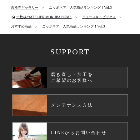
吉祥寺ギャラリー
ニッポネア 人気商品ランキング！Vol.3
home
一枚板のATELIER MOKUBA HOME
ニュース&トピックス
おすすめ商品
ニッポネア 人気商品ランキング！Vol.3
SUPPORT
磨き直し・加工を
ご希望のお客様へ
メンテナンス方法
LINEからお問い合わせ