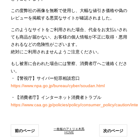
この度弊社の画像を無断で使用し、大幅な値引き価格や偽の
INFORMATION
レビューを掲載する悪質なサイトが確認されました。
このようなサイトをご利用された場合、代金をお支払いされ
ても商品が届かない、お客様の個人情報が不正に取得・悪用
MOKUBA CHANNEL
されるなどの危険性がございます。
絶対にご利用されませんようご注意ください。
よくあるご質問
もし被害に合われた場合には警察、消費者庁へご連絡くださ
い。
・【警視庁】サイバー犯罪相談窓口
お問い合わせ
https://www.npa.go.jp/bureau/cyber/soudan.html
・【消費者庁】インターネット消費者トラブル
https://www.caa.go.jp/policies/policy/consumer_policy/caution/inte
一枚板のアトリエ木馬
前のページ
次のページ
HOME