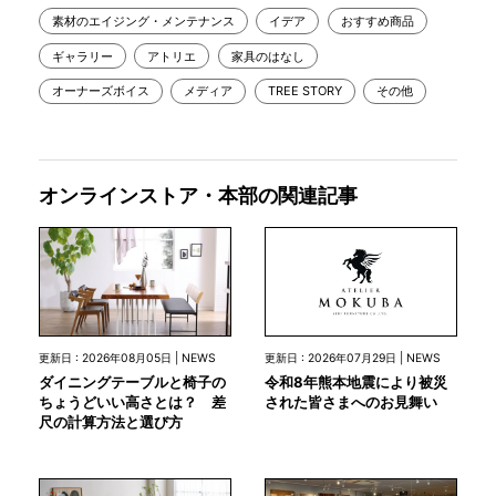
素材のエイジング・メンテナンス
イデア
おすすめ商品
ギャラリー
アトリエ
家具のはなし
オーナーズボイス
メディア
TREE STORY
その他
オンラインストア・本部の関連記事
更新日 : 2026年07月29日 | NEWS
更新日 : 2026年08月05日 | NEWS
令和8年熊本地震により被災
ダイニングテーブルと椅子の
された皆さまへのお見舞い
ちょうどいい高さとは？ 差
尺の計算方法と選び方