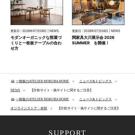
更新日 : 2026年07月08日 | NEWS
更新日 : 2026年07月06日 | NEWS
モダンオーガニックな部屋づ
関家具大川展示会 2026
くりと一枚板テーブルの合わ
SUMMER を開催！
せ方
home
一枚板のATELIER MOKUBA HOME
ニュース&トピックス
NEWS
【詐欺サイト・偽サイトに関するご注意】
home
一枚板のATELIER MOKUBA HOME
ニュース&トピックス
オンラインストア・本部
【詐欺サイト・偽サイトに関するご注意】
SUPPORT