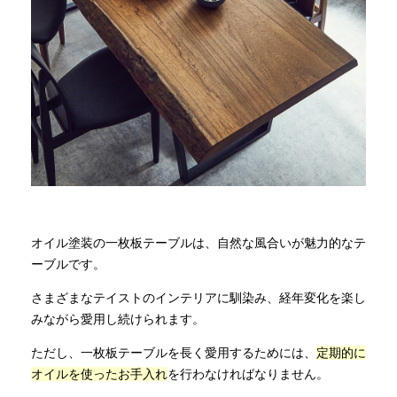
商品情報
直営店
イベント
WEBカタログ
オイル塗装の一枚板テーブルは、自然な風合いが魅力的なテ
全商品一覧
ーブルです。
さまざまなテイストのインテリアに馴染み、経年変化を楽し
みながら愛用し続けられます。
新入荷情報
ただし、一枚板テーブルを長く愛用するためには、
定期的に
オイルを使ったお手入れ
を行わなければなりません。
納品事例