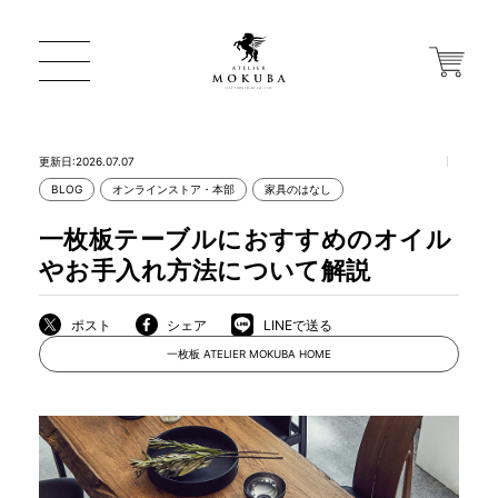
更新日:2026.07.07
BLOG
オンラインストア・本部
家具のはなし
ONLINE STORE
一枚板テーブルにおすすめのオイル
やお手入れ方法について解説
店舗から探す
ポスト
シェア
LINEで送る
一枚板 ATELIER MOKUBA HOME
一枚板 ATELIER MOKUBA HOME
MOKUBA について