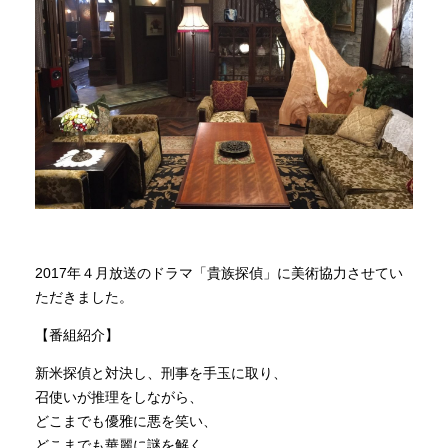
商品情報
直営店
イベント
WEBカタログ
2017年４月放送のドラマ「貴族探偵」に美術協力させてい
全商品一覧
ただきました。
【番組紹介】
新入荷情報
新米探偵と対決し、刑事を手玉に取り、
召使いが推理をしながら、
どこまでも優雅に悪を笑い、
納品事例
どこまでも華麗に謎を解く。