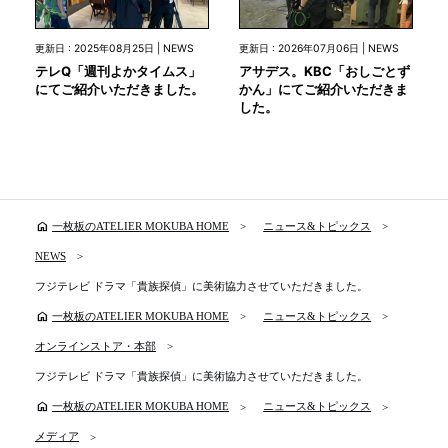
更新日 : 2025年08月25日 | NEWS
更新日 : 2026年07月06日 | NEWS
テレQ「週刊よかタイムス」
アサデス。KBC「おしごとず
にてご紹介いただきました。
かん」にてご紹介いただきま
した。
home
一枚板のATELIER MOKUBA HOME
ニュース&トピックス
NEWS
フジテレビ ドラマ「貴族探偵」に美術協力させていただきました。
home
一枚板のATELIER MOKUBA HOME
ニュース&トピックス
オンラインストア・本部
フジテレビ ドラマ「貴族探偵」に美術協力させていただきました。
home
一枚板のATELIER MOKUBA HOME
ニュース&トピックス
メディア