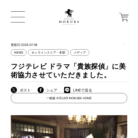
更新日:2026.07.08
NEWS
オンラインストア・本部
メディア
ONLINE STORE
フジテレビ ドラマ「貴族探偵」に美
術協力させていただきました。
店舗から探す
ポスト
シェア
LINEで送る
一枚板 ATELIER MOKUBA HOME
一枚板 ATELIER MOKUBA HOME
MOKUBA について