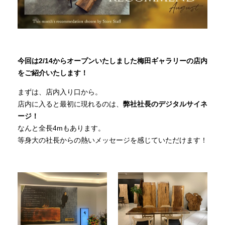
INFORMATION
今回は2/14からオープンいたしました梅田ギャラリーの店内
MOKUBA CHANNEL
をご紹介いたします！
まずは、店内入り口から。
よくあるご質問
店内に入ると最初に現れるのは、
弊社社長のデジタルサイネ
ージ！
なんと全長4mもあります。
お問い合わせ
等身大の社長からの熱いメッセージを感じていただけます！