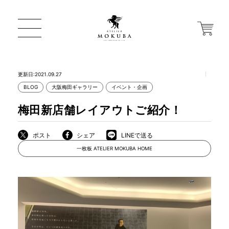
更新日:2021.09.27
BLOG
大阪梅田ギャラリー
イベント・企画
ONLINE STORE
梅田新店舗レイアウトご紹介！
店舗から探す
ポスト
シェア
LINEで送る
一枚板 ATELIER MOKUBA HOME
一枚板 ATELIER MOKUBA HOME
MOKUBA について