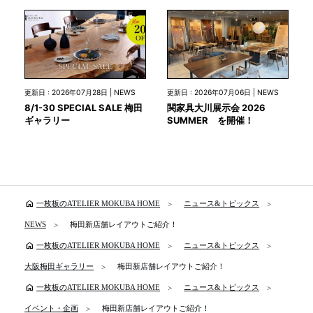
更新日 : 2026年07月28日 | NEWS
更新日 : 2026年07月06日 | NEWS
8/1-30 SPECIAL SALE 梅田
関家具大川展示会 2026
ギャラリー
SUMMER を開催！
home
一枚板のATELIER MOKUBA HOME
ニュース&トピックス
NEWS
梅田新店舗レイアウトご紹介！
home
一枚板のATELIER MOKUBA HOME
ニュース&トピックス
大阪梅田ギャラリー
梅田新店舗レイアウトご紹介！
home
一枚板のATELIER MOKUBA HOME
ニュース&トピックス
イベント・企画
梅田新店舗レイアウトご紹介！