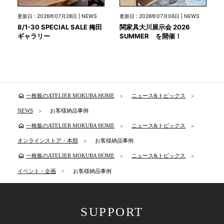
更新日 : 2026年07月28日 | NEWS
更新日 : 2026年07月06日 | NEWS
8/1-30 SPECIAL SALE 梅田
関家具大川展示会 2026
ギャラリー
SUMMER を開催！
home
一枚板のATELIER MOKUBA HOME
ニュース&トピックス
NEWS
お客様納品事例
home
一枚板のATELIER MOKUBA HOME
ニュース&トピックス
オンラインストア・本部
お客様納品事例
home
一枚板のATELIER MOKUBA HOME
ニュース&トピックス
イベント・企画
お客様納品事例
SUPPORT