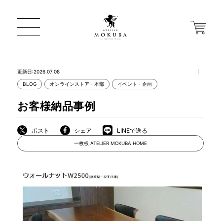
更新日:2026.07.08
BLOG
オンラインストア・本部
イベント・企画
ONLINE STORE
お客様納品事例
店舗から探す
ポスト
シェア
LINEで送る
一枚板 ATELIER MOKUBA HOME
一枚板 ATELIER MOKUBA HOME
MOKUBA について