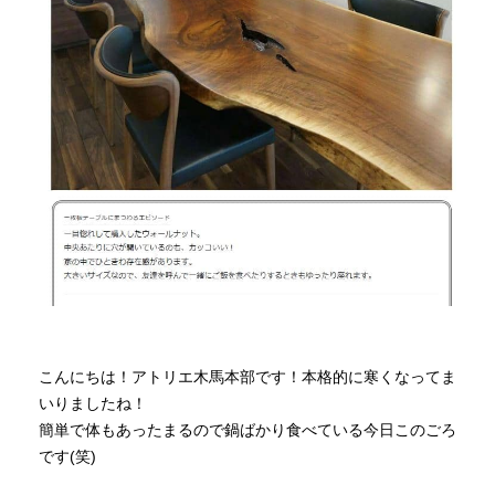
商品情報
直営店
イベント
WEBカタログ
全商品一覧
こんにちは！アトリエ木馬本部です！本格的に寒くなってま
新入荷情報
いりましたね！
簡単で体もあったまるので鍋ばかり食べている今日このごろ
です(笑)
納品事例