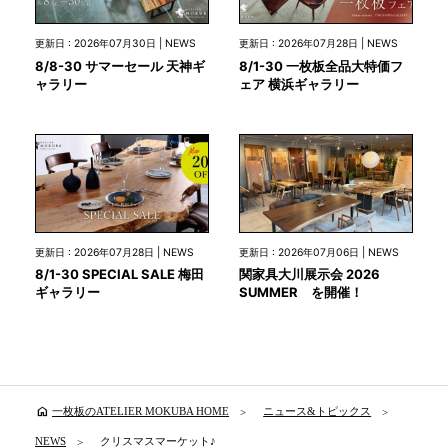
更新日 : 2026年07月30日 | NEWS
更新日 : 2026年07月28日 | NEWS
8/8-30 サマーセール 天神ギ
8/1-30 一枚板全品大特価フ
ャラリー
ェア 横浜ギャラリー
更新日 : 2026年07月28日 | NEWS
更新日 : 2026年07月06日 | NEWS
8/1-30 SPECIAL SALE 梅田
関家具大川展示会 2026
ギャラリー
SUMMER を開催！
home
一枚板のATELIER MOKUBA HOME
ニュース&トピックス
NEWS
クリスマスマーケット♪