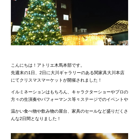
商品情報
直営店
イベント
こんにちは！アトリエ木馬本部です。
WEBカタログ
先週末の1日、2日に大川ギャラリーのある関家具大川本店
にてクリスマスマーケットが開催されました！
全商品一覧
イルミネーションはもちろん、キャラクターショーやプロの
方々の生演奏やパフォーマンス等々ステージでのイベントや
温かい食べ物や飲み物の屋台、家具のセールなど盛りだくさ
新入荷情報
んな2日間となりました！
納品事例