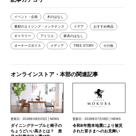
イベント・企画
木のはなし
素材のエイジング・メンテナンス
イデア
おすすめ商品
ギャラリー
アトリエ
家具のはなし
オーナーズボイス
メディア
TREE STORY
その他
オンラインストア・本部の関連記事
更新日 : 2026年07月29日 | NEWS
更新日 : 2026年08月05日 | NEWS
令和8年熊本地震により被災
ダイニングテーブルと椅子の
された皆さまへのお見舞い
ちょうどいい高さとは？ 差