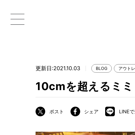
更新日:2021.10.03
BLOG
アウト
一枚板 ATELIER MOKUBA HOME
直
10cmを超えるミミ
MOKUBA について
ブランドコンセプト
ポスト
シェア
LINE
製造工程
職人の技能・技巧
加工技術