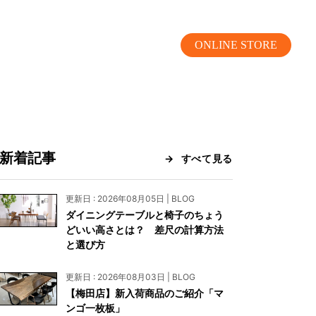
ONLINE STORE
新着記事
すべて見る
MOKUBA CHANNEL
更新日 : 2026年08月05日 | BLOG
ダイニングテーブルと椅子のちょう
よくあるご質問
どいい高さとは？ 差尺の計算方法
と選び方
お問い合わせ
更新日 : 2026年08月03日 | BLOG
リア）
お問い合わせ
【梅田店】新入荷商品のご紹介「マ
ンゴ一枚板」
ス）
資料請求