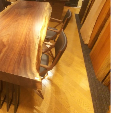
名古屋ギャラリー
お客様の声
大阪梅田ギャラリー
コーディネート集
アウトレット神戸店
大川ギャラリー【本店】
INFORMATION
天神ギャラリー
NEWS
公式オンラインストア
EVENT
BLOG
WEBカタログ
メディア美術協力実績