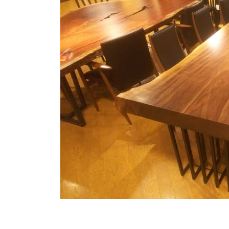
商品情報
ATELIER MOKUBAの一枚板テーブル
ATELIER MOKUBAの一枚板×異素材
特別なダイニングチェア
一枚板用のテーブル脚
樹種紹介
コーディネート集
メンテナンス方法