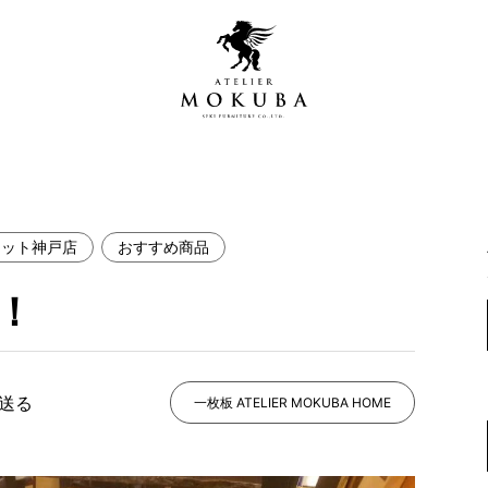
レット神戸店
おすすめ商品
営店
全商品一覧
！
青山プレミアムギャラリー
新入荷情報
新宿ギャラリー
レジンギャラリー
で送る
納品事例
一枚板 ATELIER MOKUBA HOME
吉祥寺ギャラリー
【アウトレット取扱店】
納品事例（住宅・インテ
横浜ギャラリー
納品事例（店舗・オフィ