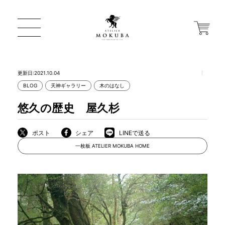
更新日:2021.10.04
BLOG
天神ギャラリー
木のはなし
ONLINE STORE
悠久の歴史 屋久杉
店舗から探す
ポスト
シェア
LINEで送る
一枚板 ATELIER MOKUBA HOME
一枚板 ATELIER MOKUBA HOME
MOKUBA について