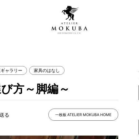
江ギャラリー
家具のはなし
営店
全商品一覧
選び方～脚編～
青山プレミアムギャラリー
新入荷情報
新宿ギャラリー
レジンギャラリー
で送る
納品事例
一枚板 ATELIER MOKUBA HOME
吉祥寺ギャラリー
【アウトレット取扱店】
納品事例（住宅・インテ
横浜ギャラリー
納品事例（店舗・オフィ