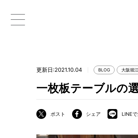
更新日:2021.10.04
BLOG
大阪堀
一枚板 ATELIER MOKUBA HOME
直
一枚板テーブルの
MOKUBA について
ブランドコンセプト
ポスト
シェア
LINE
製造工程
職人の技能・技巧
加工技術