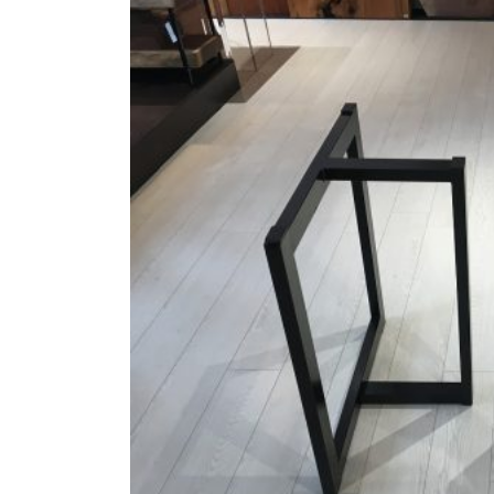
商品情報
ATELIER MOKUBAの一枚板テーブル
ATELIER MOKUBAの一枚板×異素材
特別なダイニングチェア
一枚板用のテーブル脚
樹種紹介
コーディネート集
メンテナンス方法