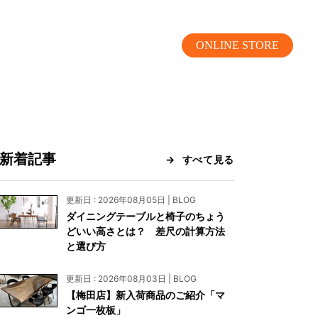
ONLINE STORE
新着記事
すべて見る
MOKUBA CHANNEL
更新日 : 2026年08月05日 | BLOG
ダイニングテーブルと椅子のちょう
よくあるご質問
どいい高さとは？ 差尺の計算方法
と選び方
お問い合わせ
更新日 : 2026年08月03日 | BLOG
リア）
お問い合わせ
【梅田店】新入荷商品のご紹介「マ
ンゴ一枚板」
ス）
資料請求