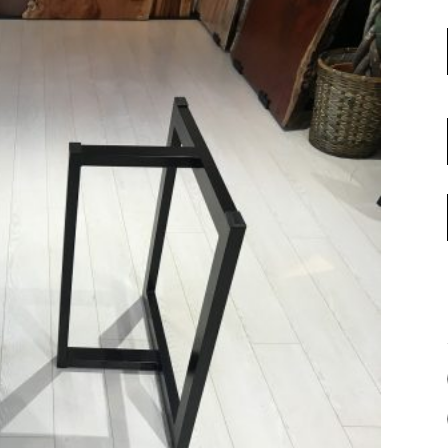
名古屋ギャラリー
お客様の声
大阪梅田ギャラリー
コーディネート集
アウトレット神戸店
大川ギャラリー【本店】
INFORMATION
天神ギャラリー
NEWS
公式オンラインストア
EVENT
BLOG
WEBカタログ
メディア美術協力実績