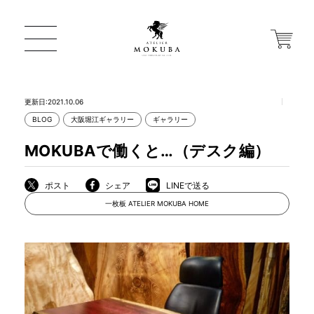
更新日:2021.10.06
BLOG
大阪堀江ギャラリー
ギャラリー
ONLINE STORE
MOKUBAで働くと…（デスク編）
店舗から探す
ポスト
シェア
LINEで送る
一枚板 ATELIER MOKUBA HOME
一枚板 ATELIER MOKUBA HOME
MOKUBA について