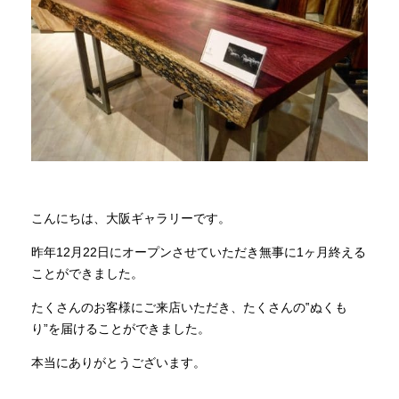
商品情報
直営店
イベント
WEBカタログ
こんにちは、大阪ギャラリーです。
昨年12月22日にオープンさせていただき無事に1ヶ月終える
全商品一覧
ことができました。
たくさんのお客様にご来店いただき、たくさんの‟ぬくも
新入荷情報
り”を届けることができました。
本当にありがとうございます。
納品事例