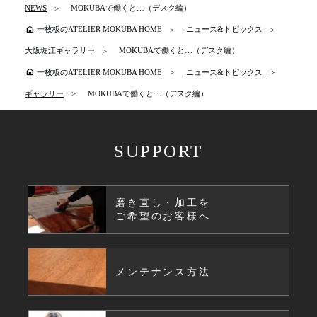
NEWS
MOKUBAで働くと…（デスク編）
home
一枚板のATELIER MOKUBA HOME
ニュース&トピックス
大阪堀江ギャラリー
MOKUBAで働くと…（デスク編）
home
一枚板のATELIER MOKUBA HOME
ニュース&トピックス
ギャラリー
MOKUBAで働くと…（デスク編）
SUPPORT
磨き直し・加工を
ご希望のお客様へ
メンテナンス方法