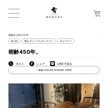
更新日:2021.10.19
BLOG
青山プレミアムギャラリー
ギャラリー
ONLINE STORE
樹齢450年。
店舗から探す
ポスト
シェア
LINEで送る
一枚板 ATELIER MOKUBA HOME
一枚板 ATELIER MOKUBA HOME
MOKUBA について