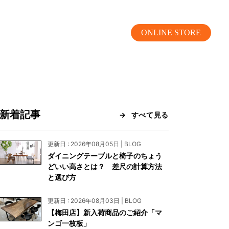
ONLINE STORE
新着記事
すべて見る
MOKUBA CHANNEL
更新日 : 2026年08月05日 | BLOG
ダイニングテーブルと椅子のちょう
よくあるご質問
どいい高さとは？ 差尺の計算方法
と選び方
お問い合わせ
更新日 : 2026年08月03日 | BLOG
リア）
お問い合わせ
【梅田店】新入荷商品のご紹介「マ
ンゴ一枚板」
ス）
資料請求