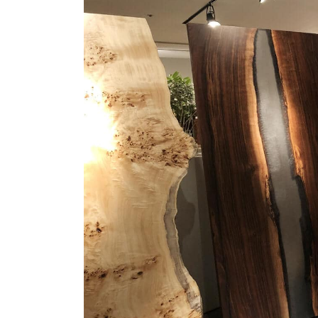
商品情報
ATELIER MOKUBAの一枚板テーブル
ATELIER MOKUBAの一枚板×異素材
特別なダイニングチェア
一枚板用のテーブル脚
樹種紹介
コーディネート集
メンテナンス方法