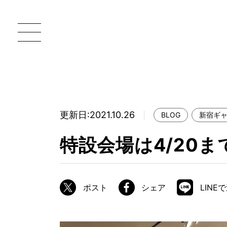
更新日:2021.10.26
BLOG
新宿ギ
一枚板 ATELIER MOKUBA HOME
直
特設会場は4/20ま
MOKUBA について
ブランドコンセプト
ポスト
シェア
LINE
製造工程
職人の技能・技巧
加工技術