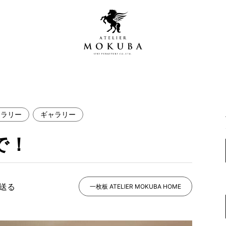
ャラリー
ギャラリー
営店
全商品一覧
で！
青山プレミアムギャラリー
新入荷情報
新宿ギャラリー
レジンギャラリー
で送る
納品事例
一枚板 ATELIER MOKUBA HOME
吉祥寺ギャラリー
【アウトレット取扱店】
納品事例（住宅・インテ
横浜ギャラリー
納品事例（店舗・オフィ