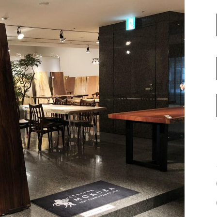
名古屋ギャラリー
お客様の声
大阪梅田ギャラリー
コーディネート集
アウトレット神戸店
大川ギャラリー【本店】
INFORMATION
天神ギャラリー
NEWS
公式オンラインストア
EVENT
BLOG
WEBカタログ
メディア美術協力実績