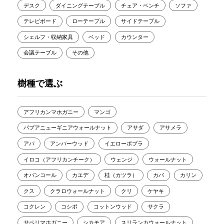
デスク
ダイニングテーブル
チェア・ベンチ
ソファ
テレビボード
ローテーブル
サイドテーブル
シェルフ・収納家具
ベッド
カウンター
会議テーブル
その他
樹種で選ぶ
アフリカンマホガニー
マンゴ
パプアニューギニアウォールナット
アサダ
アサメラ
アパ
アンバーウッド
イエローポプラ
イロコ（アフリカンチーク）
ウェンジ
ウォールナット
オバンコール
カエデ
桂（カツラ）
カバ
カリン
クス
クラロウォールナット
クリ
ケヤキ
コクレン
コシポ
コットンウッド
サクラ
サペリマホガニー
シカモア
スリランカウォールナット