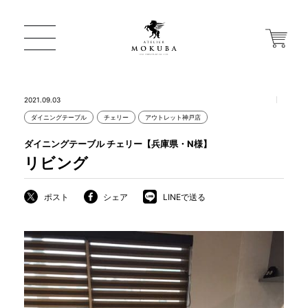
2021.09.03
ダイニングテーブル
チェリー
アウトレット神戸店
ONLINE STORE
ダイニングテーブル チェリー【兵庫県・N様】
リビング
店舗から探す
ポスト
シェア
LINEで送る
一枚板 ATELIER MOKUBA HOME
MOKUBA について