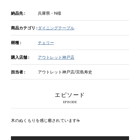
納品先 :
兵庫県・N様
INFORMATION
商品カテゴリ :
ダイニングテーブル
MOKUBA CHANNEL
樹種 :
チェリー
購入店舗 :
アウトレット神戸店
よくあるご質問
担当者 :
アウトレット神戸店/宮島寿史
お問い合わせ
エピソード
木のぬくもりを感じ癒されています☕️