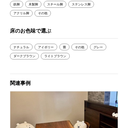
鉄脚
木製脚
スチール脚
ステンレス脚
アクリル脚
その他
床のお色味で選ぶ
ナチュラル
アイボリー
畳
その他
グレー
ダークブラウン
ライトブラウン
関連事例