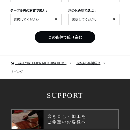
テーブル脚の材質で選ぶ :
床のお色味で選ぶ :
この条件で絞り込む
home
一枚板のATELIER MOKUBA HOME
1枚板の事例紹介
リビング
SUPPORT
磨き直し・加工を
ご希望のお客様へ