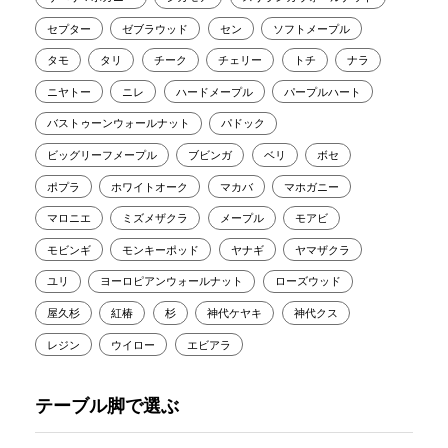
セプター
ゼブラウッド
セン
ソフトメープル
タモ
タリ
チーク
チェリー
トチ
ナラ
ニヤトー
ニレ
ハードメープル
パープルハート
バストゥーンウォールナット
パドック
ビッグリーフメープル
ブビンガ
ベリ
ボセ
ポプラ
ホワイトオーク
マカバ
マホガニー
マロニエ
ミズメザクラ
メープル
モアビ
モビンギ
モンキーポッド
ヤナギ
ヤマザクラ
ユリ
ヨーロピアンウォールナット
ローズウッド
屋久杉
紅椿
杉
神代ケヤキ
神代クス
レジン
ウイロー
エビアラ
テーブル脚で選ぶ