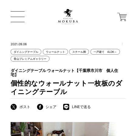
2021.09.06
ダイニングテーブル
ウォールナット
スチール脚
一戸建て 4LDK～
ONLINE STORE
青山プレミアムギャラリー
ダイニングテーブル ウォールナット【千葉県市川市 個人住
宅】
店舗から探す
個性的なウォールナット一枚板のダ
イニングテーブル
一枚板 ATELIER MOKUBA HOME
ポスト
シェア
LINEで送る
MOKUBA について