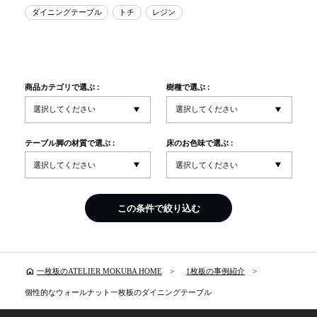
ダイニングテーブル
トチ
レジン
商品カテゴリで選ぶ :
樹種で選ぶ :
テーブル脚の材質で選ぶ :
床のお色味で選ぶ :
この条件で絞り込む
home
一枚板のATELIER MOKUBA HOME
1枚板の事例紹介
個性的なウォールナット一枚板のダイニングテーブル