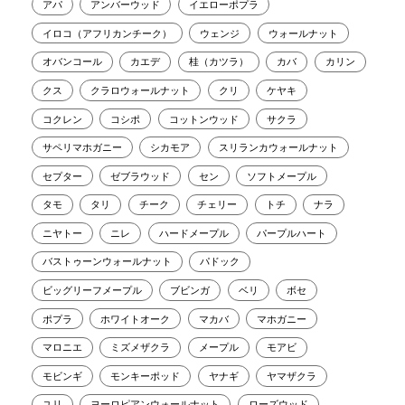
アパ
アンバーウッド
イエローポプラ
イロコ（アフリカンチーク）
ウェンジ
ウォールナット
オバンコール
カエデ
桂（カツラ）
カバ
カリン
クス
クラロウォールナット
クリ
ケヤキ
コクレン
コシポ
コットンウッド
サクラ
サペリマホガニー
シカモア
スリランカウォールナット
セプター
ゼブラウッド
セン
ソフトメープル
タモ
タリ
チーク
チェリー
トチ
ナラ
ニヤトー
ニレ
ハードメープル
パープルハート
バストゥーンウォールナット
パドック
ビッグリーフメープル
ブビンガ
ベリ
ボセ
ポプラ
ホワイトオーク
マカバ
マホガニー
マロニエ
ミズメザクラ
メープル
モアビ
モビンギ
モンキーポッド
ヤナギ
ヤマザクラ
ユリ
ヨーロピアンウォールナット
ローズウッド