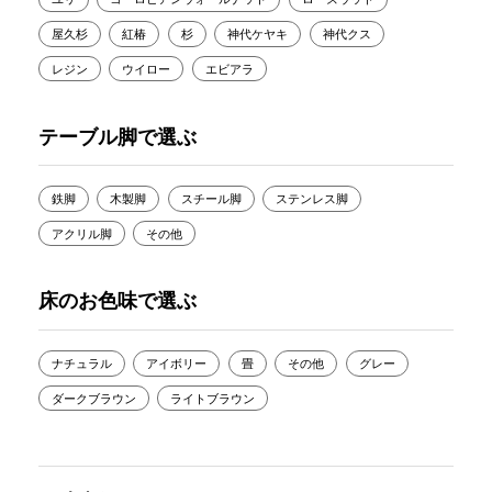
屋久杉
紅椿
杉
神代ケヤキ
神代クス
レジン
ウイロー
エビアラ
テーブル脚で選ぶ
鉄脚
木製脚
スチール脚
ステンレス脚
アクリル脚
その他
床のお色味で選ぶ
ナチュラル
アイボリー
畳
その他
グレー
ダークブラウン
ライトブラウン