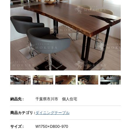
商品情報
直営店
イベント
WEBカタログ
全商品一覧
納品先 :
千葉県市川市 個人住宅
新入荷情報
商品カテゴリ :
ダイニングテーブル
サイズ :
W1750×D800-970
納品事例