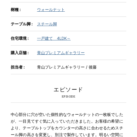
樹種 :
ウォールナット
INFORMATION
テーブル脚 :
スチール脚
MOKUBA CHANNEL
住宅環境 :
一戸建て 4LDK～
購入店舗 :
青山プレミアムギャラリー
よくあるご質問
担当者 :
青山プレミアムギャラリー / 後藤
お問い合わせ
エピソード
中心部分に穴が空いた個性的なウォールナットの一枚板でした
が、一目見てすぐ気に入っていただきました。お客様の希望に
より、テーブルトップをカウンターの高さに合わせるためスチ
ール脚の高さを変更し、別注で製作しています。明るい空間に