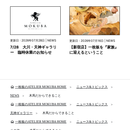
更新日 : 2026年07月28日 | NEWS
更新日 : 2026年07月16日 | NEWS
7/28 大川・天神ギャラリ
【新宿店】一枚板を『家族』
ー 臨時休業のお知らせ
に迎えるということ
home
一枚板のATELIER MOKUBA HOME
ニュース&トピックス
NEWS
木馬だからできること
home
一枚板のATELIER MOKUBA HOME
ニュース&トピックス
天神ギャラリー
木馬だからできること
home
一枚板のATELIER MOKUBA HOME
ニュース&トピックス