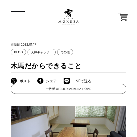
更新日:2022.01.17
BLOG
天神ギャラリー
その他
ONLINE STORE
木馬だからできること
店舗から探す
ポスト
シェア
LINEで送る
一枚板 ATELIER MOKUBA HOME
一枚板 ATELIER MOKUBA HOME
MOKUBA について