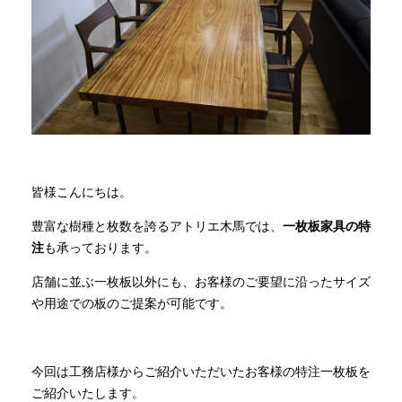
商品情報
直営店
イベント
皆様こんにちは。
WEBカタログ
豊富な樹種と枚数を誇るアトリエ木馬では、
一枚板家具の特
注
も承っております。
全商品一覧
店舗に並ぶ一枚板以外にも、お客様のご要望に沿ったサイズ
や用途での板のご提案が可能です。
新入荷情報
今回は工務店様からご紹介いただいたお客様の特注一枚板を
納品事例
ご紹介いたします。