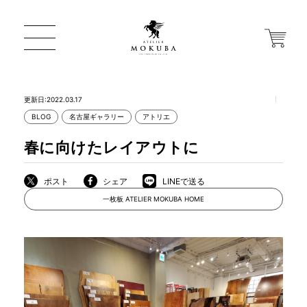
更新日:2022.03.17
BLOG
名古屋ギャラリー
アトリエ
ONLINE STORE
春に向けたレイアウトに
店舗から探す
ポスト
シェア
LINEで送る
一枚板 ATELIER MOKUBA HOME
一枚板 ATELIER MOKUBA HOME
MOKUBA について