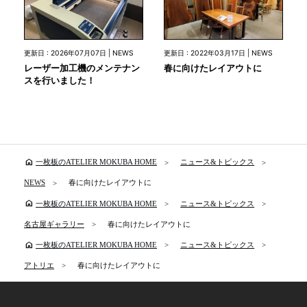
更新日 : 2026年07月07日 | NEWS
更新日 : 2022年03月17日 | NEWS
レーザー加工機のメンテナン
春に向けたレイアウトに
スを行いました！
home
一枚板のATELIER MOKUBA HOME
ニュース&トピックス
NEWS
春に向けたレイアウトに
home
一枚板のATELIER MOKUBA HOME
ニュース&トピックス
名古屋ギャラリー
春に向けたレイアウトに
home
一枚板のATELIER MOKUBA HOME
ニュース&トピックス
アトリエ
春に向けたレイアウトに