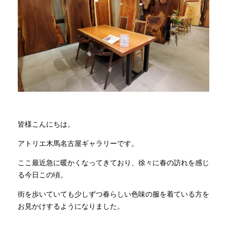
商品情報
直営店
イベント
WEBカタログ
皆様こんにちは。
アトリエ木馬名古屋ギャラリーです。
全商品一覧
ここ最近急に暖かくなってきており、徐々に春の訪れを感じ
る今日この頃。
新入荷情報
街を歩いていても少しずつ春らしい色味の服を着ている方を
お見かけするようになりました。
納品事例