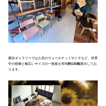
商品情報
直営店
イベント
WEBカタログ
横浜ギャラリーでは人気のウォールナットやトチなど、世界
中の樹種と幅広いサイズの一枚板を常時
約130枚
展示してお
ります。
全商品一覧
新入荷情報
納品事例