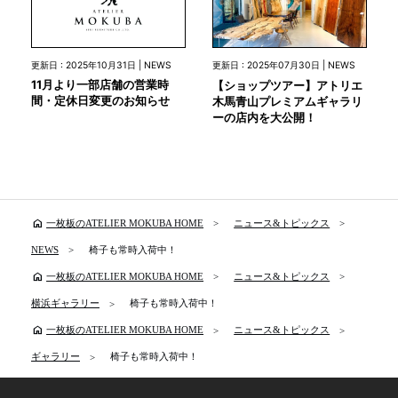
更新日 : 2025年10月31日 | NEWS
更新日 : 2025年07月30日 | NEWS
11月より一部店舗の営業時
【ショップツアー】アトリエ
間・定休日変更のお知らせ
木馬青山プレミアムギャラリ
ーの店内を大公開！
home
一枚板のATELIER MOKUBA HOME
ニュース&トピックス
NEWS
椅子も常時入荷中！
home
一枚板のATELIER MOKUBA HOME
ニュース&トピックス
横浜ギャラリー
椅子も常時入荷中！
home
一枚板のATELIER MOKUBA HOME
ニュース&トピックス
ギャラリー
椅子も常時入荷中！