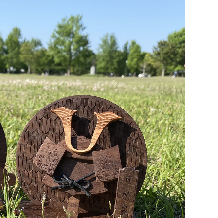
名古屋ギャラリー
お客様の声
大阪梅田ギャラリー
コーディネート集
アウトレット神戸店
大川ギャラリー【本店】
INFORMATION
天神ギャラリー
NEWS
公式オンラインストア
EVENT
BLOG
WEBカタログ
メディア美術協力実績