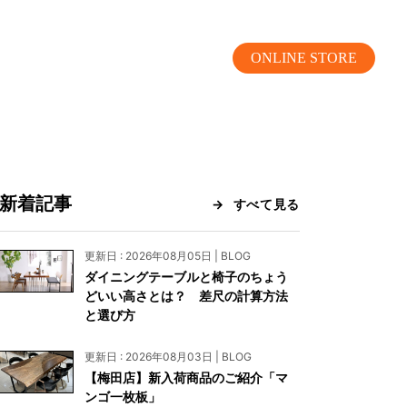
ONLINE STORE
新着記事
すべて見る
MOKUBA CHANNEL
更新日 : 2026年08月05日 | BLOG
ダイニングテーブルと椅子のちょう
よくあるご質問
どいい高さとは？ 差尺の計算方法
と選び方
お問い合わせ
更新日 : 2026年08月03日 | BLOG
リア）
お問い合わせ
【梅田店】新入荷商品のご紹介「マ
ンゴ一枚板」
ス）
資料請求