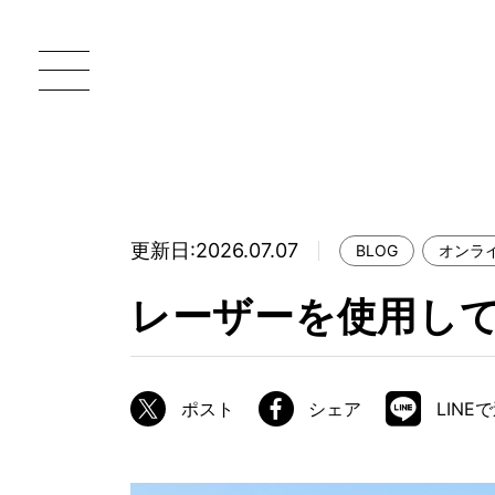
更新日:2026.07.07
BLOG
オンラ
一枚板 ATELIER MOKUBA HOME
直
レーザーを使用し
MOKUBA について
ブランドコンセプト
ポスト
シェア
LINE
製造工程
職人の技能・技巧
加工技術