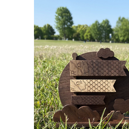
商品情報
ATELIER MOKUBAの一枚板テーブル
ATELIER MOKUBAの一枚板×異素材
特別なダイニングチェア
一枚板用のテーブル脚
樹種紹介
コーディネート集
メンテナンス方法