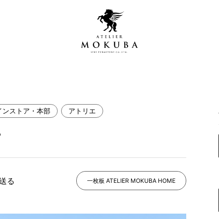
インストア・本部
アトリエ
営店
全商品一覧
て
青山プレミアムギャラリー
新入荷情報
新宿ギャラリー
レジンギャラリー
で送る
納品事例
一枚板 ATELIER MOKUBA HOME
吉祥寺ギャラリー
【アウトレット取扱店】
納品事例（住宅・インテ
横浜ギャラリー
納品事例（店舗・オフィ