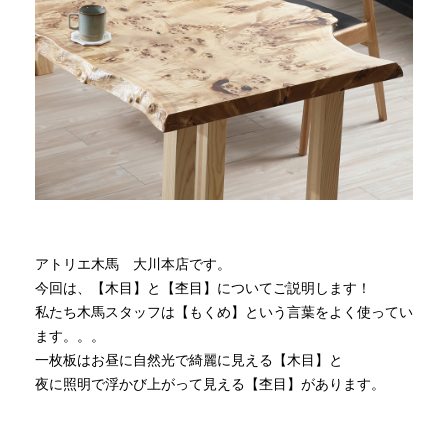
商品情報
直営店
イベント
WEBカタログ
アトリエ木馬 大川本店です。
今回は、【木目】と【杢目】についてご説明します！
全商品一覧
私たち木馬スタッフは【もくめ】という言葉をよく使ってい
ます。。。
一枚板はお昼に自然光で綺麗に見える【木目】と
新入荷情報
夜に照明で浮かび上がって見える【杢目】があります。
納品事例