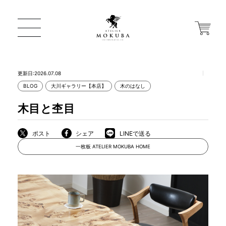
更新日:2026.07.08
BLOG
大川ギャラリー【本店】
木のはなし
ONLINE STORE
木目と杢目
店舗から探す
ポスト
シェア
LINEで送る
一枚板 ATELIER MOKUBA HOME
一枚板 ATELIER MOKUBA HOME
MOKUBA について