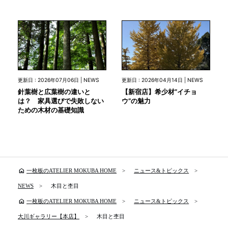
更新日 : 2026年07月06日 | NEWS
更新日 : 2026年04月14日 | NEWS
針葉樹と広葉樹の違いと
【新宿店】希少材”イチョ
は？ 家具選びで失敗しない
ウ”の魅力
ための木材の基礎知識
home
一枚板のATELIER MOKUBA HOME
ニュース&トピックス
NEWS
木目と杢目
home
一枚板のATELIER MOKUBA HOME
ニュース&トピックス
大川ギャラリー【本店】
木目と杢目