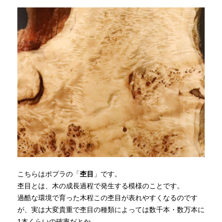
こちらはポプラの「
杢目
」です。
杢目とは、木の成長過程で発生する模様のことです。
過酷な環境で育った木程この杢目が表れやすくなるのです
が、実は大変貴重で杢目の種類によっては数千本・数万本に
1本くらいの確率だとか。