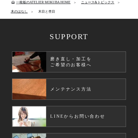
home
一枚板のATELIER MOKUBA HOME
ニュース&トピックス
木のはなし
木目と杢目
SUPPORT
磨き直し・加工を
ご希望のお客様へ
メンテナンス方法
LINEからお問い合わせ