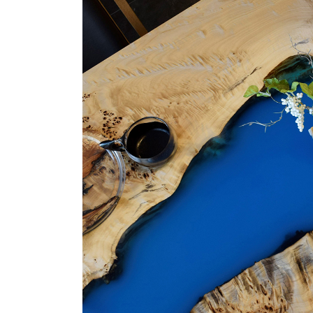
商品情報
ATELIER MOKUBAの一枚板テーブル
ATELIER MOKUBAの一枚板×異素材
特別なダイニングチェア
一枚板用のテーブル脚
樹種紹介
コーディネート集
メンテナンス方法