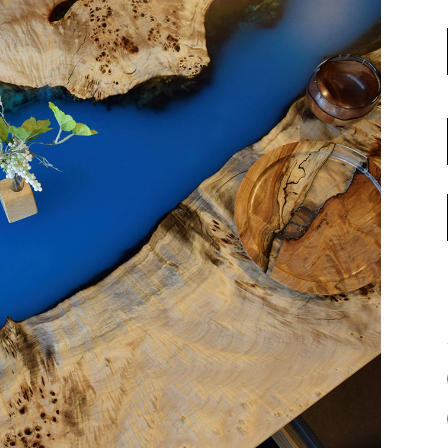
名古屋ギャラリー
お客様の声
大阪梅田ギャラリー
コーディネート集
アウトレット神戸店
大川ギャラリー【本店】
INFORMATION
天神ギャラリー
NEWS
公式オンラインストア
EVENT
BLOG
WEBカタログ
メディア美術協力実績