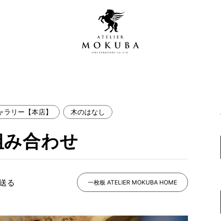
ャラリー【本店】
木のはなし
営店
全商品一覧
組み合わせ
青山プレミアムギャラリー
新入荷情報
新宿ギャラリー
レジンギャラリー
で送る
納品事例
一枚板 ATELIER MOKUBA HOME
吉祥寺ギャラリー
【アウトレット取扱店】
納品事例（住宅・インテ
横浜ギャラリー
納品事例（店舗・オフィ