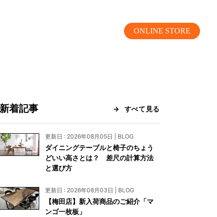
ONLINE STORE
新着記事
すべて見る
MOKUBA CHANNEL
更新日 : 2026年08月05日 | BLOG
ダイニングテーブルと椅子のちょう
よくあるご質問
どいい高さとは？ 差尺の計算方法
と選び方
お問い合わせ
更新日 : 2026年08月03日 | BLOG
リア）
お問い合わせ
【梅田店】新入荷商品のご紹介「マ
ンゴ一枚板」
ス）
資料請求