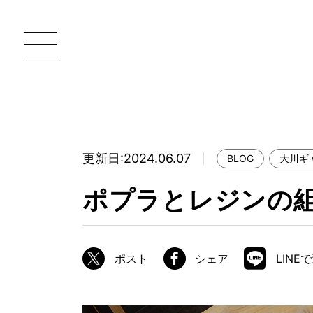
更新日:2024.06.07
BLOG
大川ギ
一枚板 ATELIER MOKUBA HOME
直
ポプラとレジンの
MOKUBA について
ブランドコンセプト
ポスト
シェア
LINE
製造工程
職人の技能・技巧
加工技術