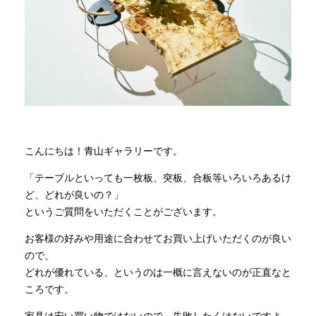
商品情報
直営店
イベント
こんにちは！青山ギャラリーです。
WEBカタログ
「テーブルといっても一枚板、突板、合板等いろいろあるけ
ど、どれが良いの？」
全商品一覧
というご質問をいただくことがございます。
お客様の好みや用途に合わせてお買い上げいただくのが良い
ので、
新入荷情報
どれが優れている、というのは一概に言えないのが正直なと
ころです。
納品事例
家具は安い買い物ではないので、失敗したくはないですよ