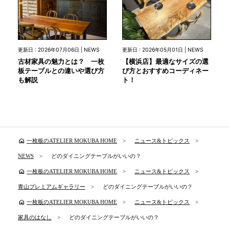
更新日 : 2026年07月06日 | NEWS
更新日 : 2026年05月01日 | NEWS
古材家具の魅力とは？ 一枚
【横浜店】最適なサイズの選
板テーブルとの違いや選び方
び方とおすすめコーディネー
も解説
ト！
home
一枚板のATELIER MOKUBA HOME
ニュース&トピックス
NEWS
どのダイニングテーブルがいいの？
home
一枚板のATELIER MOKUBA HOME
ニュース&トピックス
青山プレミアムギャラリー
どのダイニングテーブルがいいの？
home
一枚板のATELIER MOKUBA HOME
ニュース&トピックス
家具のはなし
どのダイニングテーブルがいいの？