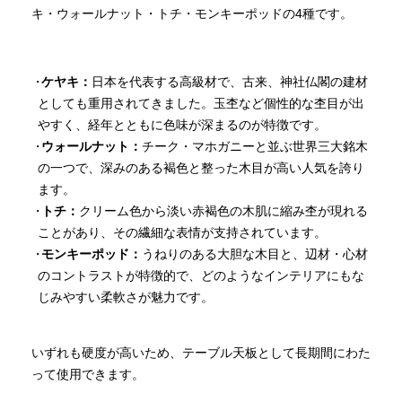
キ・ウォールナット・トチ・モンキーポッドの4種です。
ケヤキ：
日本を代表する高級材で、古来、神社仏閣の建材
としても重用されてきました。玉杢など個性的な杢目が出
やすく、経年とともに色味が深まるのが特徴です。
ウォールナット：
チーク・マホガニーと並ぶ世界三大銘木
の一つで、深みのある褐色と整った木目が高い人気を誇り
ます。
トチ：
クリーム色から淡い赤褐色の木肌に縮み杢が現れる
ことがあり、その繊細な表情が支持されています。
モンキーポッド：
うねりのある大胆な木目と、辺材・心材
のコントラストが特徴的で、どのようなインテリアにもな
じみやすい柔軟さが魅力です。
いずれも硬度が高いため、テーブル天板として長期間にわた
って使用できます。