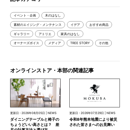
イベント・企画
木のはなし
素材のエイジング・メンテナンス
イデア
おすすめ商品
ギャラリー
アトリエ
家具のはなし
オーナーズボイス
メディア
TREE STORY
その他
オンラインストア・本部の関連記事
更新日 : 2026年07月29日 | NEWS
更新日 : 2026年08月05日 | NEWS
令和8年熊本地震により被災
ダイニングテーブルと椅子の
された皆さまへのお見舞い
ちょうどいい高さとは？ 差
尺の計算方法と選び方