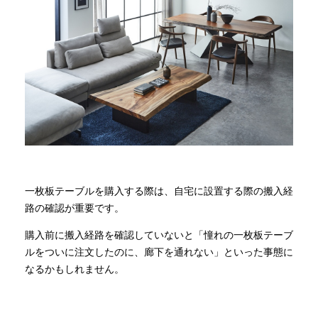
商品情報
直営店
イベント
WEBカタログ
一枚板テーブルを購入する際は、自宅に設置する際の搬入経
路の確認が重要です。
全商品一覧
購入前に搬入経路を確認していないと「憧れの一枚板テーブ
ルをついに注文したのに、廊下を通れない」といった事態に
新入荷情報
なるかもしれません。
納品事例