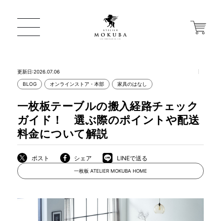
更新日:2026.07.06
BLOG
オンラインストア・本部
家具のはなし
ONLINE STORE
一枚板テーブルの搬入経路チェック
ガイド！ 選ぶ際のポイントや配送
店舗から探す
料金について解説
ポスト
シェア
LINEで送る
一枚板 ATELIER MOKUBA HOME
一枚板 ATELIER MOKUBA HOME
MOKUBA について