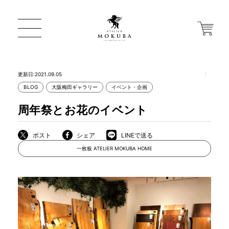
更新日:2021.09.05
BLOG
大阪梅田ギャラリー
イベント・企画
ONLINE STORE
周年祭とお花のイベント
店舗から探す
ポスト
シェア
LINEで送る
一枚板 ATELIER MOKUBA HOME
一枚板 ATELIER MOKUBA HOME
MOKUBA について