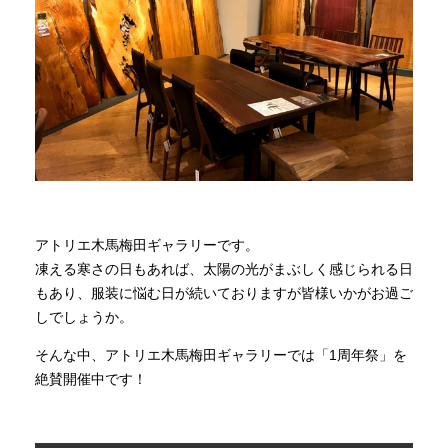
商品情報
直営店
イベント
WEBカタログ
アトリエ木馬梅田ギャラリーです。
凍える寒さの日もあれば、太陽の光がまぶしく感じられる日
もあり、服装に悩む日が続いておりますが皆様いかがお過ご
全商品一覧
しでしょうか。
そんな中、アトリエ木馬梅田ギャラリーでは「1周年祭」を
新入荷情報
絶賛開催中です！
納品事例