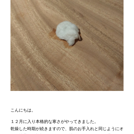
商品情報
直営店
イベント
WEBカタログ
全商品一覧
新入荷情報
こんにちは。
１２月に入り本格的な寒さがやってきました。
乾燥した時期が続きますので、肌のお手入れと同じようにオ
納品事例