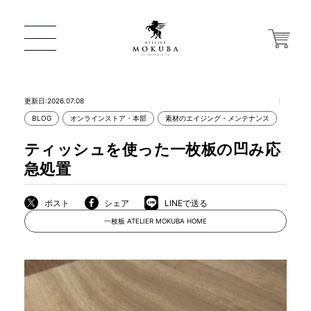
更新日:2026.07.08
BLOG
オンラインストア・本部
素材のエイジング・メンテナンス
ONLINE STORE
ティッシュを使った一枚板の凹み応
急処置
店舗から探す
ポスト
シェア
LINEで送る
一枚板 ATELIER MOKUBA HOME
一枚板 ATELIER MOKUBA HOME
MOKUBA について