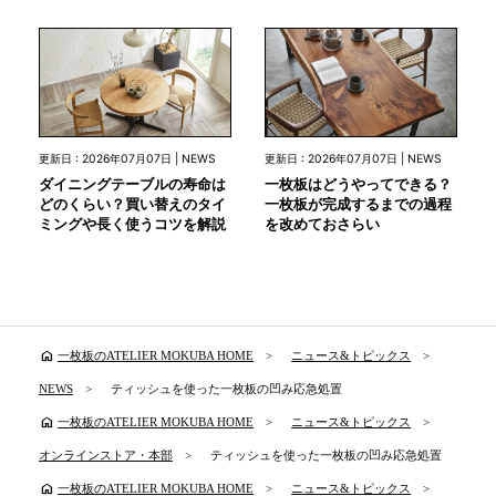
更新日 : 2026年07月07日 | NEWS
更新日 : 2026年07月07日 | NEWS
ダイニングテーブルの寿命は
一枚板はどうやってできる？
どのくらい？買い替えのタイ
一枚板が完成するまでの過程
ミングや長く使うコツを解説
を改めておさらい
home
一枚板のATELIER MOKUBA HOME
ニュース&トピックス
NEWS
ティッシュを使った一枚板の凹み応急処置
home
一枚板のATELIER MOKUBA HOME
ニュース&トピックス
オンラインストア・本部
ティッシュを使った一枚板の凹み応急処置
home
一枚板のATELIER MOKUBA HOME
ニュース&トピックス